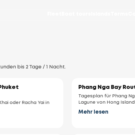
Fleet
Boat tours
Islands
Terms
Co
nden bis 2 Tage / 1 Nacht.
 Phuket
Phang Nga Bay Rout
Tagesplan für Phang Nga 
Lagune von Hong Island
Khai oder Racha Yai in
Mehr lesen