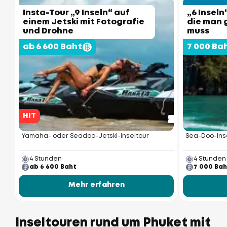
Insta-Tour „9 Inseln“ auf
„6 Inseln
einem Jetski mit Fotografie
die man 
und Drohne
muss
ab 6 600 Baht
7 000 Ba
HIT
Yamaha- oder Seadoo-Jetski-Inseltour
Sea-Doo-Ins
4 Stunden
4 Stunden
ab 6 600 Baht
7 000 Bah
Mehr erfahren
Inseltouren rund um Phuket mit