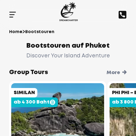
Home
Bootstouren
Bootstouren auf Phuket
Discover Your Island Adventure
Group Tours
More
SIMILAN
PHI PHI 
ab 4 300 Baht
ab 3 800