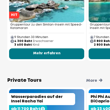
HIT
Gruppentour zu den Similan-Inseln mit Speed-
Gruppentour
Katamaran
Inseln mit 
9 Stunden 30 Minuten
7 Stunden
4 300 Baht
Erwachsener
3 800 Bah
3 600 Baht
Kind
2 800 Bah
Mehr erfahren
Private Tours
More
Wasserparadies auf der
Phi Phi A
Insel Racha Yai
DiCaprio
ab 11 700 Baht
ab 23 40