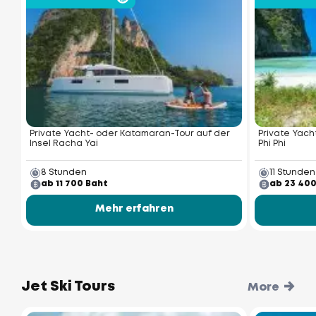
Private Yacht- oder Katamaran-Tour auf der
Private Yach
Insel Racha Yai
Phi Phi
8 Stunden
11 Stunden
ab 11 700 Baht
ab 23 400
Mehr erfahren
Jet Ski Tours
More