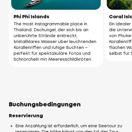
Phi Phi Islands
Coral Is
The most Instagrammable place in
Ein idealer
Thailand. Dschungel, der sich bis an
die Unterw
unberührte Strände erstreckt,
von Phuke
kristallklares Wasser über leuchtenden
Korallenrif
Korallenriffen und ruhige Buchten –
flachen W
perfekt für spektakuläre Fotos und
selbst für
Schnorcheln mit Meeresschildkröten.
Buchungsbedingungen
Reservierung
Eine Anzahlung ist erforderlich, um eine Seetour zu
reservieren. Die Höhe hängt von der Art der Tour