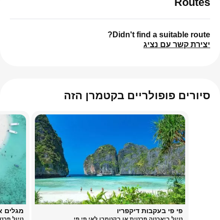
Routes
Didn't find a suitable route?
יצירת קשר עם נציג
סיורים פופולריים בקטמרן הזה
פי פי בעקבות דיקפריו
מגלים א
טיול ביאכטה פרטית או בקטמרן לאי פי פי
טיול פרטי