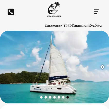
Catamaran TJ3
בית
צי
Catamarans