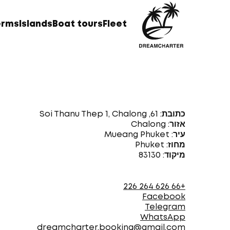
erms
Islands
Boat tours
Fleet
כתובת: 61, Soi Thanu Thep 1, Chalong
אזור: Chalong
עיר: Mueang Phuket
מחוז: Phuket
מיקוד: 83130
+66 626 264 226
Facebook
Telegram
WhatsApp
dreamcharter.booking@gmail.com