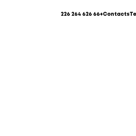
+66 626 264 226
Contacts
T