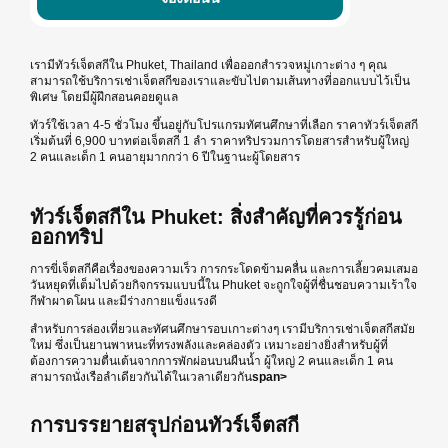
เรามีทัวร์เจ็ตสกีใน Phuket, Thailand เพื่อออกสำรวจหมู่เกาะต่าง ๆ คุณ
สามารถใช้บริการเช่าเจ็ตสกีของเราและขับไปตามเส้นทางที่ออกแบบไว้เป็น
พิเศษ โดยมีผู้ฝึกสอนคอยดูแล
ทัวร์ใช้เวลา 4-5 ชั่วโมง ขึ้นอยู่กับโปรแกรมทัศนศึกษาที่เลือก ราคาทัวร์เจ็ตสกี
เริ่มต้นที่ 6,900 บาทต่อเจ็ตสกี 1 ลำ ราคาทริปรวมการโดยสารสำหรับผู้ใหญ่
2 คนและเด็ก 1 คนอายุมากกว่า 6 ปีในฐานะผู้โดยสาร
ทัวร์เจ็ตสกีใน Phuket: สิ่งสำคัญที่ควรรู้ก่อน
ออกทริป
การขี่เจ็ตสกีคือเรื่องของความเร็ว การกระโดดข้ามคลื่น และการเลี้ยวคมเสมอ
วันหยุดที่เต็มไปด้วยกิจกรรมแบบนี้ใน Phuket จะถูกใจผู้ที่ชื่นชอบความเร้าใจ
กีฬาผาดโผน และมีร่างกายแข็งแรงดี
สำหรับการล่องเที่ยวและทัศนศึกษารอบเกาะต่างๆ เรามีบริการเช่าเจ็ตสกีสมัย
ใหม่ ซึ่งเป็นยานพาหนะที่ทรงพลังและคล่องตัว เหมาะอย่างยิ่งสำหรับผู้ที่
ต้องการความตื่นเต้นจากการพักผ่อนบนผืนน้ำ ผู้ใหญ่ 2 คนและเด็ก 1 คน
สามารถนั่งเรือลำเดียวกันได้ในเวลาเดียวกัน
span>
การบรรยายสรุปก่อนทัวร์เจ็ตสกี