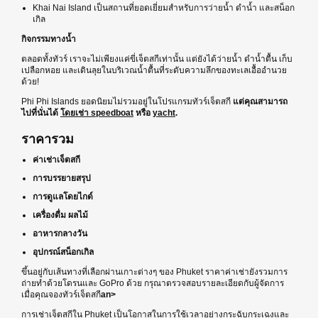
Khai Nai Island เป็นสถานที่ยอดเยี่ยมสำหรับการว่ายน้ำ ดำน้ำ และสน็อก
เกิล
กิจกรรมทางน้ำ
ตลอดทั้งทัวร์ เราจะไม่เพียงแค่ขี่เจ็ตสกีเท่านั้น แต่ยังได้ว่ายน้ำ ดำน้ำตื้น เก็บ
เปลือกหอย และเดินลุยในบริเวณน้ำตื้นที่ระดับความลึกของทะเลเอื้ออำนวย
ด้วย!
Phi Phi Islands ยอดนิยมไม่รวมอยู่ในโปรแกรมทัวร์เจ็ตสกี
แต่คุณสามารถ
ไปที่นั่นได้
โดยเช่า speedboat
หรือ
yacht
.
ราคารวม
ค่าเช่าเจ็ตสกี
การบรรยายสรุป
การดูแลโดยไกด์
เครื่องดื่ม ผลไม้
อาหารกลางวัน
อุปกรณ์สน็อกเกิล
ขึ้นอยู่กับเส้นทางที่เลือกผ่านเกาะต่างๆ ของ Phuket ราคาค่าเช่ายังรวมการ
ถ่ายทำด้วยโดรนและ GoPro ด้วย กรุณาตรวจสอบรายละเอียดกับผู้จัดการ
เมื่อคุณจองทัวร์เจ็ตสกี
an>
การเช่าเจ็ตสกีใน Phuket เป็นโอกาสในการใช้เวลาอย่างกระฉับกระเฉงและ