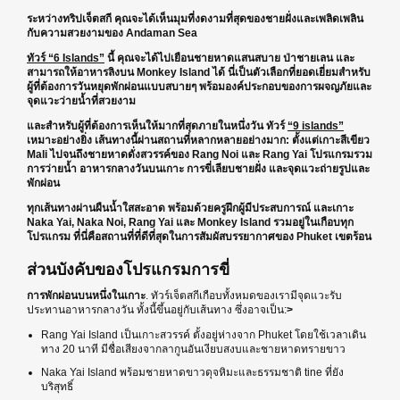
ระหว่างทริปเจ็ตสกี คุณจะได้เห็นมุมที่งดงามที่สุดของชายฝั่งและเพลิดเพลิน
กับความสวยงามของ Andaman Sea
ทัวร์ “6 Islands”
นี้ คุณจะได้ไปเยือนชายหาดแสนสบาย ป่าชายเลน และ
สามารถให้อาหารลิงบน Monkey Island ได้ นี่เป็นตัวเลือกที่ยอดเยี่ยมสำหรับ
ผู้ที่ต้องการวันหยุดพักผ่อนแบบสบายๆ พร้อมองค์ประกอบของการผจญภัยและ
จุดแวะว่ายน้ำที่สวยงาม
และสำหรับผู้ที่ต้องการเห็นให้มากที่สุดภายในหนึ่งวัน ทัวร์
“9 islands”
เหมาะอย่างยิ่ง เส้นทางนี้ผ่านสถานที่หลากหลายอย่างมาก: ตั้งแต่เกาะสีเขียว
Mali ไปจนถึงชายหาดดั่งสวรรค์ของ Rang Noi และ Rang Yai โปรแกรมรวม
การว่ายน้ำ อาหารกลางวันบนเกาะ การขี่เลียบชายฝั่ง และจุดแวะถ่ายรูปและ
พักผ่อน
ทุกเส้นทางผ่านผืนน้ำใสสะอาด พร้อมด้วยครูฝึกผู้มีประสบการณ์ และเกาะ
Naka Yai, Naka Noi, Rang Yai และ Monkey Island รวมอยู่ในเกือบทุก
โปรแกรม ที่นี่คือสถานที่ที่ดีที่สุดในการสัมผัสบรรยากาศของ Phuket เขตร้อน
ส่วนบังคับของโปรแกรมการขี่
การพักผ่อนบนหนึ่งในเกาะ
. ทัวร์เจ็ตสกีเกือบทั้งหมดของเรามีจุดแวะรับ
ประทานอาหารกลางวัน ทั้งนี้ขึ้นอยู่กับเส้นทาง ซึ่งอาจเป็น:
>
Rang Yai Island เป็นเกาะสวรรค์ ตั้งอยู่ห่างจาก Phuket โดยใช้เวลาเดิน
ทาง 20 นาที มีชื่อเสียงจากลากูนอันเงียบสงบและชายหาดทรายขาว
Naka Yai Island พร้อมชายหาดขาวดุจหิมะและธรรมชาติ tine ที่ยัง
บริสุทธิ์