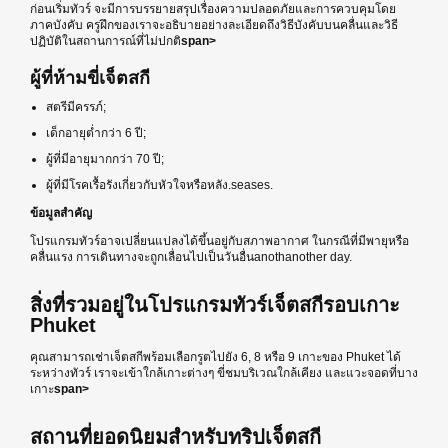
ก่อนเริ่มทัวร์ จะมีการบรรยายสรุปเรื่องความปลอดภัยและการควบคุมโดย
ภาคบังคับ ครูฝึกของเราจะอธิบายอย่างละเอียดถึงวิธีบังคับบนคลื่นและวิธี
ปฏิบัติในสถานการณ์ที่ไม่ปกติ
span>
ผู้ที่ห้ามขี่เจ็ตสกี
สตรีมีครรภ์;
เด็กอายุต่ำกว่า 6 ปี;
ผู้ที่มีอายุมากกว่า 70 ปี;
ผู้ที่มีโรคเรื้อรังเกี่ยวกับหัวใจหรือหลัง.seases.
ข้อมูลสำคัญ
โปรแกรมทัวร์อาจเปลี่ยนแปลงได้ขึ้นอยู่กับสภาพอากาศ ในกรณีที่มีพายุหรือ
คลื่นแรง การเดินทางจะถูกเลื่อนไปเป็นวันอื่นanothanother day.
สิ่งที่รวมอยู่ในโปรแกรมทัวร์เจ็ตสกีรอบเกาะ
Phuket
คุณสามารถเช่าเจ็ตสกีพร้อมเลือกรูตไปยัง 6, 8 หรือ 9 เกาะของ Phuket ได้
ระหว่างทัวร์ เราจะเข้าใกล้เกาะต่างๆ ขี่ชมบริเวณใกล้เคียง และแวะจอดที่บาง
เกาะ
span>
สถานที่ยอดนิยมสำหรับทริปเจ็ตสกี