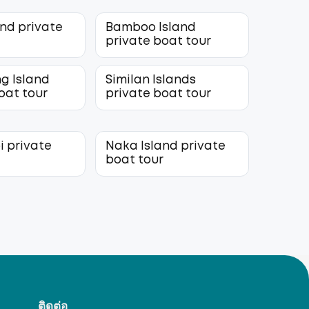
and private
Bamboo Island
r
private boat tour
g Island
Similan Islands
oat tour
private boat tour
i private
Naka Island private
r
boat tour
ติดต่อ