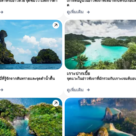
อดังสำหรับอ่าวสวย จุดชมวิว และการดำ
เกาะหินปูนในอ่าวพังงาที่เหมาะกับทริปเรือแ
ค
ดูเพิ่มเติม
เกาะปากเบี้ย
ี่ที่รู้จักจากสันทรายและจุดดำน้ำตื้น
จุดแวะในอ่าวพังงาที่มักรวมกับเกาะเจมส์บอน
ดูเพิ่มเติม