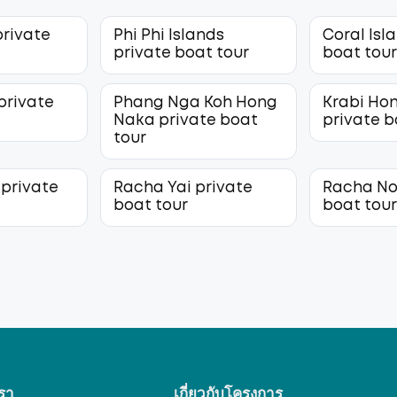
private
Phi Phi Islands
Coral Isl
private boat tour
boat tou
private
Phang Nga Koh Hong
Krabi Hon
Naka private boat
private b
tour
 private
Racha Yai private
Racha No
boat tour
boat tou
รา
เกี่ยวกับโครงการ