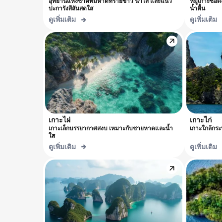
อุทยานแห่งชาติที่มีหาดทรายขาว น้ำใส และแนว
หมู่เกาะชื่
ปะการังสีสันสดใส
น้ำตื้น
ดูเพิ่มเติม
ดูเพิ่มเติม
เกาะไผ่
เกาะไก่
เกาะเล็กบรรยากาศสงบ เหมาะกับชายหาดและน้ำ
เกาะใกล้กระบ
ใส
ดูเพิ่มเติม
ดูเพิ่มเติม