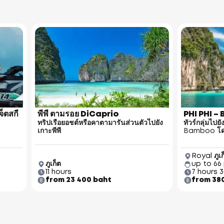
็ตสกี
พีพี ตามรอย DiCaprio
PHI PHI 
ทริปเรือยอชต์หรือคาตามารันส่วนตัวไปยัง
ทัวร์กลุ่มไปย
เกาะพีพี
Bamboo โด
Royal ภูเ
ภูเก็ต
up to 66
11 hours
7 hours 
from 23 400 baht
from 38