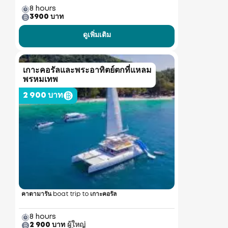
8 hours
3900 บาท
ดูเพิ่มเติม
เกาะคอรัลและพระอาทิตย์ตกที่แหลม
พรหมเทพ
2 900 บาท
คาตามารัน boat trip to เกาะคอรัล
8 hours
2 900 บาท
ผู้ใหญ่