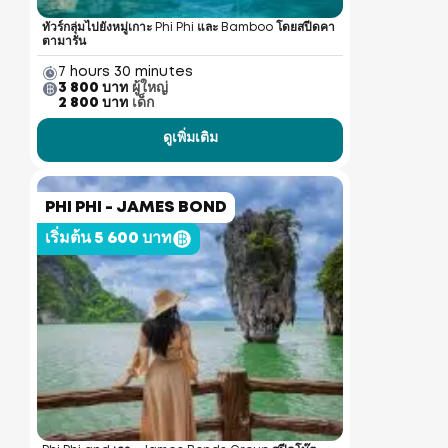
ทัวร์กลุ่มไปยังหมู่เกาะ Phi Phi และ Bamboo โดยสปีดคา
ตามารัน
7 hours 30 minutes
3 800 บาท
ผู้ใหญ่
2 800 บาท
เด็ก
ดูเพิ่มเติม
PHI PHI - JAMES BOND
เริ่มต้น 5 600 บาท