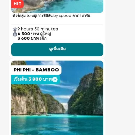
HIT
ทัวร์กลุ่ม to หมู่เกาะสิมิลัน by speed คาตามารัน
9 hours 30 minutes
4 300 บาท
ผู้ใหญ่
3 600 บาท
เด็ก
ดูเพิ่มเติม
PHI PHI – BAMBOO
เริ่มต้น 3 800 บาท