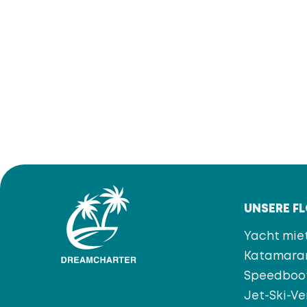
UNSERE F
Yacht mie
Katamara
Speedboo
Jet-Ski-Ve