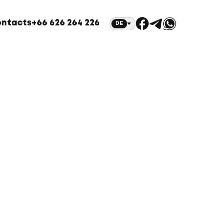
ntacts
+66 626 264 226
DE