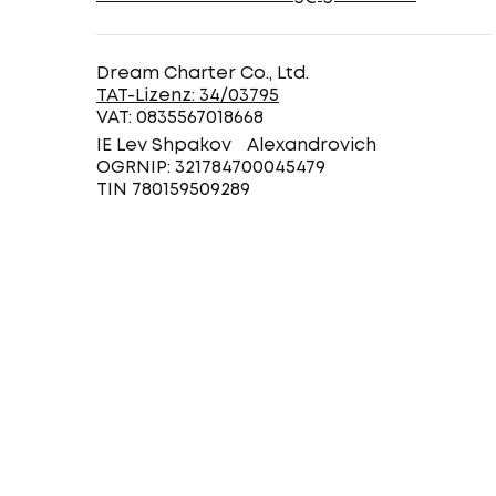
Dream Charter Co., Ltd.
TAT-Lizenz: 34/03795
VAT: 0835567018668
IE Lev Shpakov Alexandrovich
OGRNIP: 321784700045479
TIN 780159509289