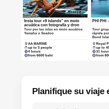
Insta tour «9 islands" en moto
PHI PHI
acuática con fotografía y dron
Tour por las islas en moto acuática
Tour grup
Yamaha o Seadoo
rápida por
Bond Isla
AA MARINE
Royal P
up to 3 people
up to 4
4 hours
31 hour
from 6600 baht
from 80
Planifique su viaje