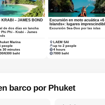
 – KRABI – JAMES BOND
Excursión en moto acuática «6
Islands»: lugares imprescindib
al de dos días en lancha
Excursión Sea-Doo por las islas
 Phi Phi - Krabi - James
nds
huket Marina
LAEM SAI
5 people
up to 2 people
s 30 minutes
4 hours
00/6300 baht
7000 baht
 en barco por Phuket