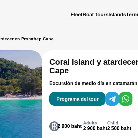
Fleet
Boat tours
Islands
Ter
tardecer en Promthep Cape
Coral Island y atardec
Cape
Excursión de medio día en catamarán
Programa del tour
Adulto
Child
2 900 baht
2 900 baht
2 500 baht