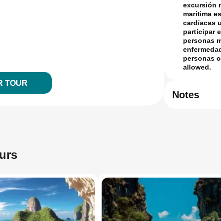
excursión m
marítima e
cardíacas u
participar 
personas ma
enfermedad
personas c
allowed.
R TOUR
Notes
ours