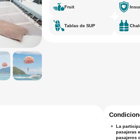
Fruit
Insu
Tablas de SUP
Chal
Condicione
La particip
pasajeras 
pasajeros 