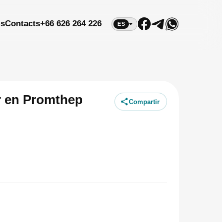
ms
Contacts
+66 626 264 226
ES
er en Promthep
Compartir