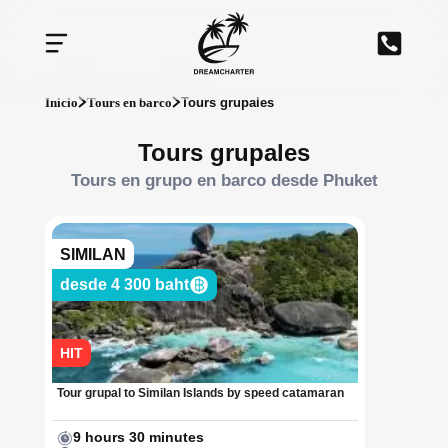
Inicio
Tours en barco
Tours grupales
Tours grupales
Tours en grupo en barco desde Phuket
SIMILAN
desde 4 300 baht
HIT
Tour grupal to Similan Islands by speed catamaran
9 hours 30 minutes