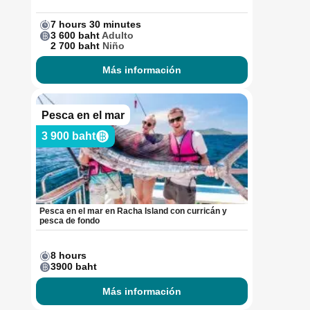
7 hours 30 minutes
3 600 baht
Adulto
2 700 baht
Niño
Más información
Pesca en el mar
3 900 baht
Pesca en el mar en Racha Island con curricán y
pesca de fondo
8 hours
3900 baht
Más información