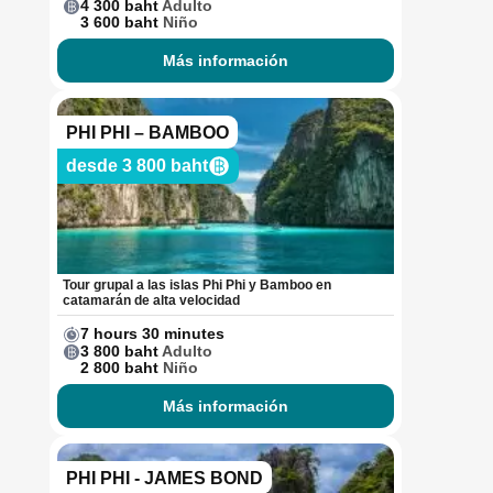
4 300 baht
Adulto
3 600 baht
Niño
Más información
PHI PHI – BAMBOO
desde 3 800 baht
Tour grupal a las islas Phi Phi y Bamboo en
catamarán de alta velocidad
7 hours 30 minutes
3 800 baht
Adulto
2 800 baht
Niño
Más información
PHI PHI - JAMES BOND