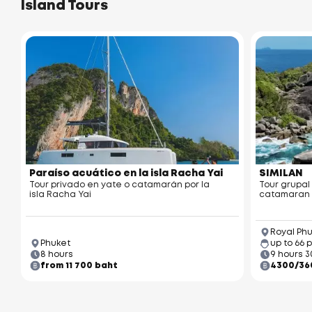
Island Tours
Paraíso acuático en la isla Racha Yai
SIMILAN
Tour privado en yate o catamarán por la
Tour grupal
isla Racha Yai
catamaran
Royal Phu
Phuket
up to 66 
8 hours
9 hours 3
from 11 700 baht
4300/36