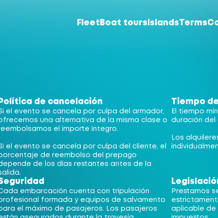
Fleet
Boat tours
Islands
Terms
C
Política de cancelación
Tiempo de 
Si el evento se cancela por culpa del armador,
El tiempo mí
ofrecemos una alternativa de la misma clase o
duración del 
reembolsamos el importe íntegro.
Los alquiler
Si el evento se cancela por culpa del cliente, el
individualme
porcentaje de reembolso del prepago
depende de los días restantes antes de la
salida.
Seguridad
Legislació
Cada embarcación cuenta con tripulación
Prestamos se
profesional formada y equipos de salvamento
estrictament
para el máximo de pasajeros. Los pasajeros
aplicable de 
están asegurados durante la travesía.
impuestos.