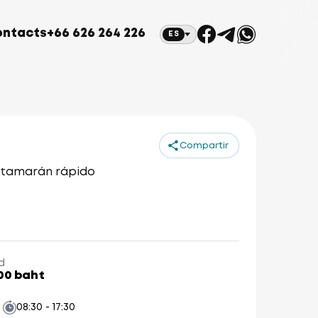
ontacts
+66 626 264 226
ES
Compartir
 catamarán rápido
ld
00 baht
08:30 - 17:30