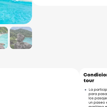
Condicion
tour
La partici
para pasa
los pasaj
un paseo e
marítima e