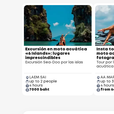
Excursión en moto acuática
Insta to
«6 Islands»: lugares
moto ac
imprescindibles
fotogra
Excursión Sea-Doo por las islas
Tour por 
acuática
LAEM SAI
AA MA
up to 2 people
up to 
4 hours
4 hours
7000 baht
from 6