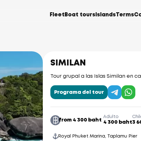
Fleet
Boat tours
Islands
Terms
C
SIMILAN
Tour grupal a las Islas Similan en
Programa del tour
Adulto
Chi
from 4 300 baht
4 300 baht
3 6
Royal Phuket Marina, Taplamu Pier