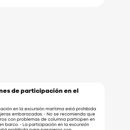
es de participación en el
pación en la excursión marítima está prohibida
jeras embarazadas. • No se recomienda que
eros con problemas de columna participen en
n barco. • La participación en la excursión
stá prohibida para pasajeros con