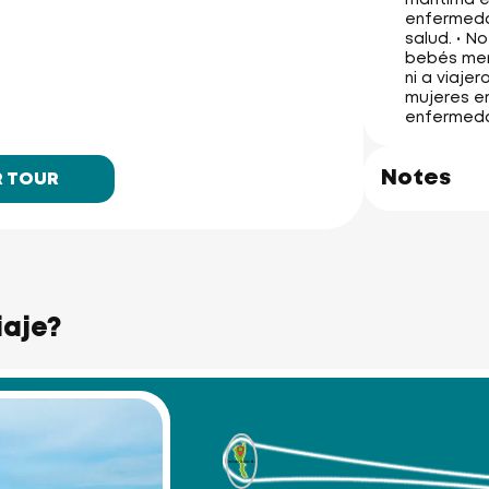
enfermeda
salud. • N
bebés men
ni a viaje
mujeres e
enfermedad
Notes
R TOUR
iaje?
Similan Islands