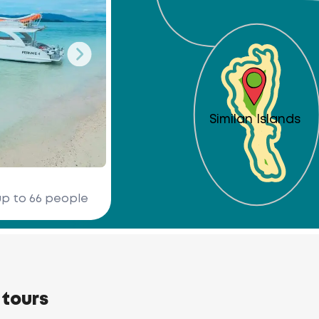
Similan Islands
up to 66 people
 tours