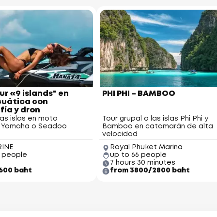
ur «9 islands" en
PHI PHI – BAMBOO
uática con
fía y dron
las islas en moto
Tour grupal a las islas Phi Phi y
 Yamaha o Seadoo
Bamboo en catamarán de alta
velocidad
RINE
Royal Phuket Marina
3 people
up to 66 people
7 hours 30 minutes
600 baht
from 3800/2800 baht