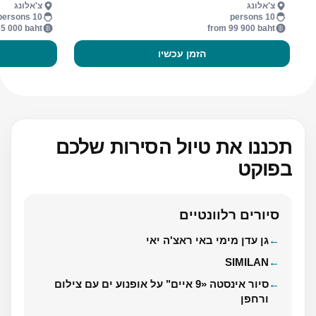
צ'אלונג
צ'אלונג
10 persons
10 persons
5 000 baht
from 99 900 baht
הזמן עכשיו
תכננו את טיול הסירות שלכם
בפוקט
סיורים רלוונטיים
גן עדן מימי באי ראצ'ה יאי
SIMILAN
סיור אינסטה «9 איים" על אופנוע ים עם צילום
ורחפן