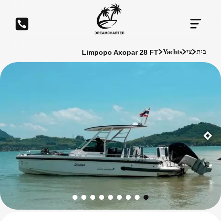
Limpopo Axopar 28 FT
בית
צי
Yachts