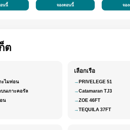
อนนี้
จองตอนนี้
จอง
ก็ต
เลือกเรือ
กาะไมท่อน
PRIVELEGE 51
กบนเกาะคอรัล
Catamaran TJ3
่อน
ZOE 46FT
TEQUILA 37FT