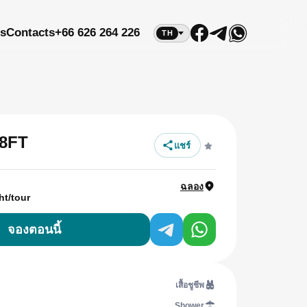
s
Contacts
+66 626 264 226
TH
8FT
แชร์
ฉลอง
ht/tour
จองตอนนี้
เสื้อชูชีพ
Shower