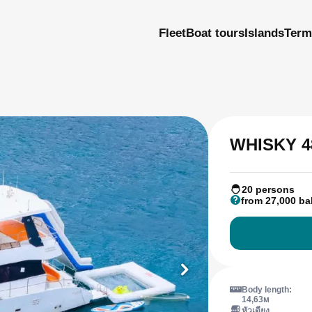
Fleet
Boat tours
Islands
Term
WHISKY 4
20 persons
from 27,000 ba
Body length:
14,63м
หัวเตียง