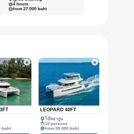
4 hours
from 27 000 baht
3FT
LEOPARD 40FT
โบ๊ทลากูน
15 persons
0 baht
from 59 000 baht