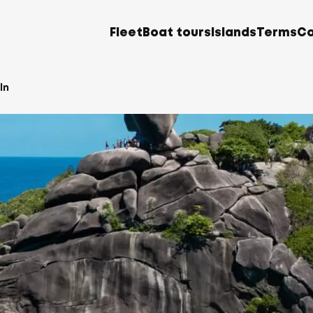
Fleet
Boat tours
Islands
Terms
Co
ln