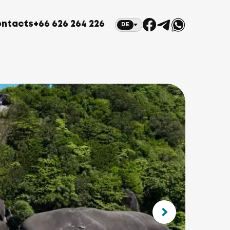
ntacts
+66 626 264 226
DE