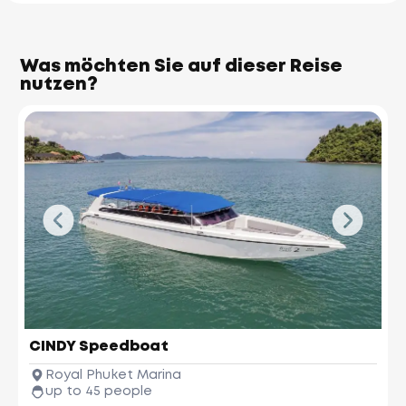
Was möchten Sie auf dieser Reise
nutzen?
James Bond Island
(Koh Tapu)
CINDY Speedboat
Ko Hong
Phang-nga Province
Royal Phuket Marina
up to 45 people
Phuket Yacht
Yacht Haven 
Marina