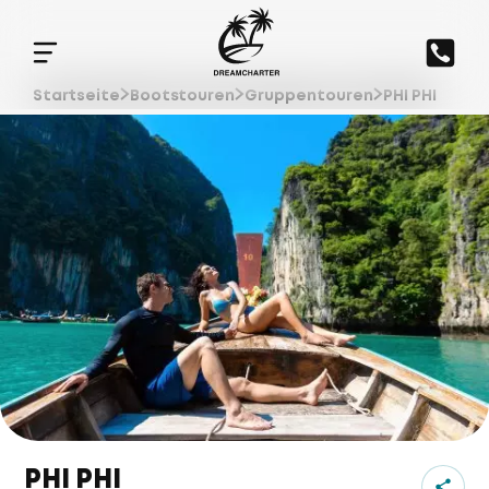
Startseite
Bootstouren
Gruppentouren
PHI PHI
PHI PHI