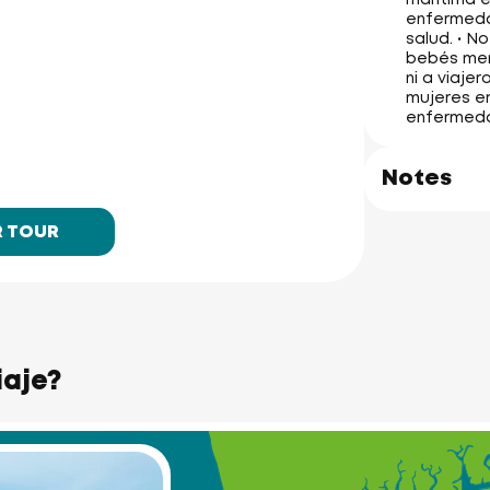
enfermeda
salud. • N
bebés men
ni a viaje
mujeres e
enfermedad
Notes
R TOUR
iaje?