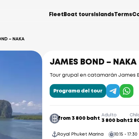
Fleet
Boat tours
Islands
Terms
C
OND – NAKA
JAMES BOND – NAKA
Tour grupal en catamarán James B
Programa del tour
Adulto
Chil
from 3 800 baht
3 800 baht
2 8
Royal Phuket Marina
10:15 - 17:30