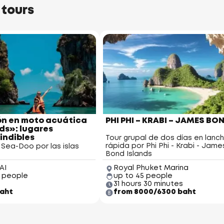
 tours
Racha Yai Island
Racha Noi Island
ón en moto acuática
PHI PHI – KRABI – JAMES BO
nds»: lugares
indibles
Tour grupal de dos días en lanc
rápida por Phi Phi - Krabi - Jame
 Sea-Doo por las islas
Bond Islands
AI
Royal Phuket Marina
2 people
up to 45 people
31 hours 30 minutes
aht
from 8000/6300 baht