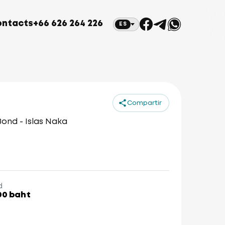
ontacts
+66 626 264 226
ES
Compartir
ond - Islas Naka
d
00 baht