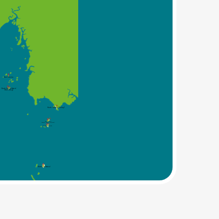
Koh Pakbia
Krabi Hong Island
(Koh Hong)
Krabi Railey (Railay)
Koh Poda
(Krabi Poda Island)
Chicken Island
Bamboo Island
Phi Phi Islands