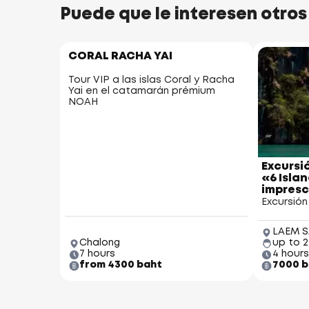
Puede que le interesen otros
CORAL RACHA YAI
Tour VIP a las islas Coral y Racha
Yai en el catamarán prémium
NOAH
Excursi
«6 Isla
impresc
Excursión
LAEM S
Chalong
up to 
7 hours
4 hours
from 4300 baht
7000 b