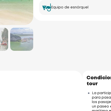
Equipo de esnórquel
Condicion
tour
La partici
para pasa
los pasaj
un paseo e
marítima e