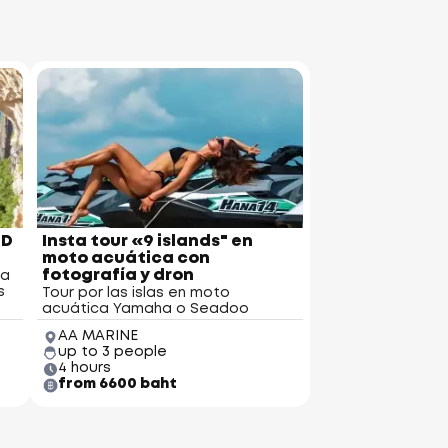
ND
Insta tour «9 islands" en
moto acuática con
fotografía y dron
ha
s
Tour por las islas en moto
acuática Yamaha o Seadoo
AA MARINE
up to 3 people
4 hours
from 6600 baht