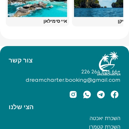
צ'יקן
איי סימילאן
צור קשר
+66 626 264 226
dreamcharter.booking@gmail.com
הצי שלנו
השכרת יאכטה
השכרת קטמרן