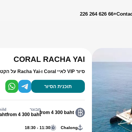
+66 626 264 226
Conta
CORAL RACHA YAI
סיור VIP לאיי Coral ו-Racha Yai על הקטמרן היוקרתי NOAH
תוכנית הסיור
מבוגר
hild
from 4 300 baht
aht
from 4 300 baht
11:30 - 18:30
Chalong