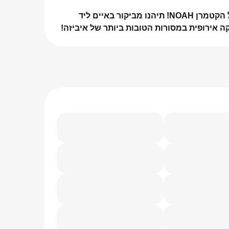
אנחנו מזמינים אתכם למסיבה ייחודית על הקטמרן NOAH! תיהנו מביקור באיים ליד
קה אירופית במסורות הטובות ביותר של איביזה!