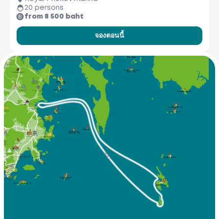
James Bond Island
20 persons
(Koh Tapu)
from 8 500 baht
Ko Hong
Phang-nga Province
จองตอนนี้
Phuket Yacht
Yacht Haven 
Marina
Mai Khao 
Beach
Koh Pakbia
Phuket 
Airport
International 
Nai Yang 
Beach
Krabi Hong Island
Phuket Butterfly Garden 
(Koh Hong)
& Insect World
Ao Po Grand 
Marina
 
Koh Naka
(Naka Yai)
Waterfall
Bang Pae
Wat Phra
Thong Temple
Waterfall
Ton Sai 
Koh Naka Noi
Phuket Elephant
Krabi Railey (Railay)
Sanctuary
ng Tao
each
Royal Phuket
Thalang National
ch
Marina
Museum
Koh Poda
(Krabi Poda Island)
Beach
Boat Lagoon
Marina
Koh Rang Noi
Phuket
each
FantaSea
Chicken Island
Koh Rang Yai
Laem Hin Pier
(Koh Maphrao)
Koh Coconut
lim Beach
Koh Khai Nai
tong Beach
Khai Island
(Koh Khai Nok)
Thai Hua
Bangle Road
Phuket
Museum
Old Town
Wat Sireh Temple
Rassada Pier
Phuket
Bird Park
Wat Suwan
ri Khet Temple
on Beach
Wat Chalong
Temple
Big Budda
Ao Chalong
Phuket
Chanlog Bay
(ACYC)
Yacht Club
ata Beach
Deep Sea Port
Bamboo Island
Marina
Kata Noi 
Cape
Beach
Aquarium
Phuket
Panwa
Beach
Karon
Phuket Seashell
ewpoint
Museum
Nai Harn 
Sane 10
Beach
each
Rawai Beach
Yanui Beach
Koh Kaew
Maiton Island
Koh Bon
(Mai Thom)
Windmill
Promthep
Viewpoint
Cape
Coral Island (Koh He)
Phi Phi Islands