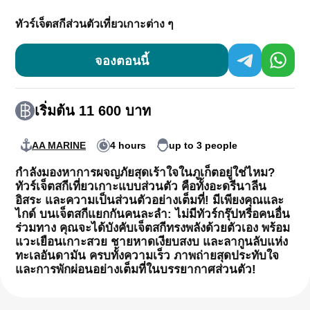
ทัวร์เจ็ตสกีส่วนตัวเที่ยวเกาะต่าง ๆ
จองตอนนี้
เริ่มต้น 11 600 บาท
AA MARINE
4 hours
up to 3 people
กำลังมองหาการผจญภัยสุดเร้าใจในภูเก็ตอยู่ใช่ไหม?
ทัวร์เจ็ตสกีเที่ยวเกาะแบบส่วนตัว
คือทั้งอะดรีนาลีน
อิสระ และความเป็นส่วนตัวอย่างเต็มที่!
มีเพียงคุณและ
ไกด์
บนเจ็ตสกีแยกกันคนละลำ: ไม่มีทัวร์กรุ๊ปหรือคนอื่น
ร่วมทาง คุณจะได้บังคับเจ็ตสกีทรงพลังด้วยตัวเอง พร้อม
แวะเยือนเกาะสวย ชายหาดเงียบสงบ และลากูนลับแห่ง
ทะเลอันดามัน ครบทั้งความเร็ว ภาพถ่ายสุดประทับใจ
และการพักผ่อนอย่างเต็มที่ใน
บรรยากาศส่วนตัว!