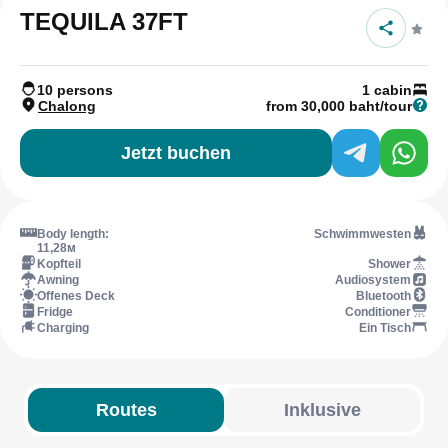
TEQUILA 37FT
10 persons
1 cabin
Chalong
from 30,000 baht/tour
Jetzt buchen
Body length:
Schwimmwesten
11,28м
Kopfteil
Shower
Awning
Audiosystem
Offenes Deck
Bluetooth
Fridge
Conditioner
Charging
Ein Tisch
Routes
Inklusive