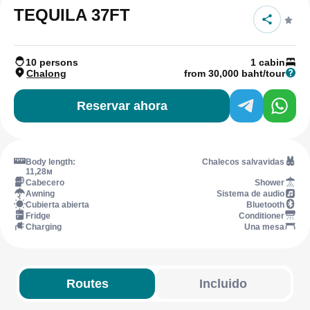
TEQUILA 37FT
10 persons
1 cabin
Chalong
from 30,000 baht/tour
Reservar ahora
Body length:
Chalecos salvavidas
11,28м
Cabecero
Shower
Awning
Sistema de audio
Cubierta abierta
Bluetooth
Fridge
Conditioner
Charging
Una mesa
Routes
Incluido