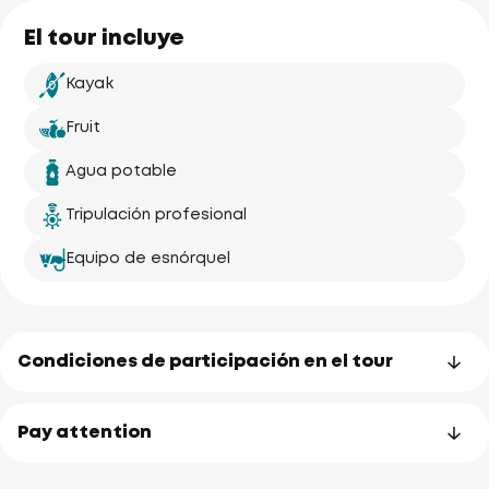
Ao Po Grand 
El tour incluye
Marina
Kayak
Fruit
Koh Naka
(Naka Yai)
Agua potable
Tripulación profesional
Equipo de esnórquel
Koh Naka No
Elephant
uary
Condiciones de participación en el tour
Pay attention