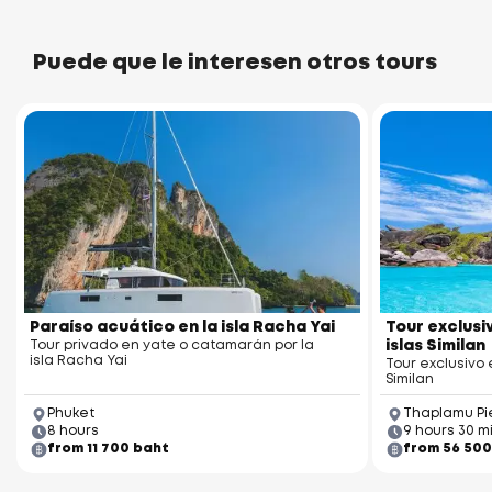
Puede que le interesen otros tours
Wat Sireh Temple
assada Pier
Paraíso acuático en la isla Racha Yai
Tour exclusi
Tour privado en yate o catamarán por la
islas Similan
isla Racha Yai
Tour exclusivo 
Similan
Phuket
Thaplamu Pi
8 hours
9 hours 30 m
from 11 700 baht
from 56 500
huket