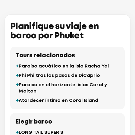
Sea Port
Planifique su viaje en
Cape
arium
uket
barco por Phuket
Panwa
Beach
Tours relacionados
Paraíso acuático en la isla Racha Yai
Phi Phi tras los pasos de DiCaprio
Paraíso en el horizonte: islas Coral y
Maiton
Atardecer íntimo en Coral Island
aew
Maiton 
(Mai
Elegir barco
LONG TAIL SUPER S