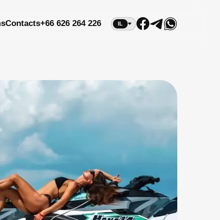
ms
Contacts
+66 626 264 226
IL