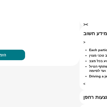
>
<
ידע חשוב
>
Each partic
הזמנ
שתתף הטיול
Driving a j
<
צעות רחפן