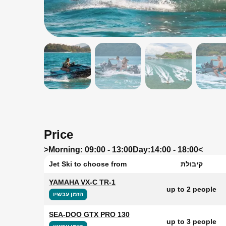
Price
>
Morning: 09:00 - 13:00
Day:
14:00 - 18:00<
קיבולת
Jet Ski to choose from
YAMAHA VX-C TR-1
up to 2 people
הזמן עכשיו
SEA-DOO GTX PRO 130
up to 3 people