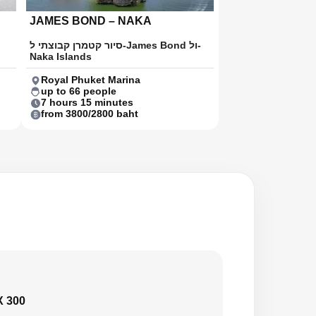
JAMES BOND – NAKA
סיור קטמרן קבוצתי ל-James Bond ול-
Naka Islands
Royal Phuket Marina
up to 66 people
7 hours 15 minutes
from 3800/2800 baht
X 300