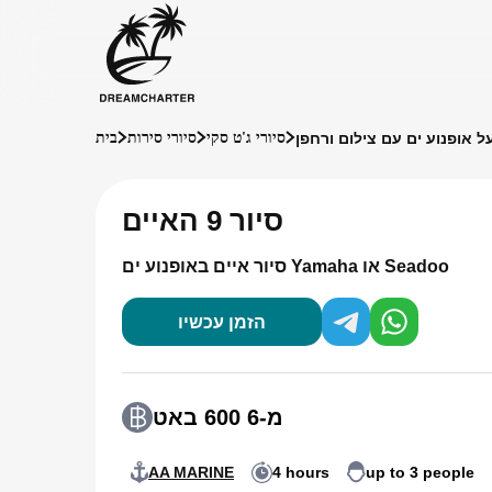
סיורי ג'ט סקי
סיורי סירות
בית
סיור 9 האיים
סיור איים באופנוע ים Yamaha או Seadoo
הזמן עכשיו
מ-6 600 באט
AA MARINE
4 hours
up to 3 people