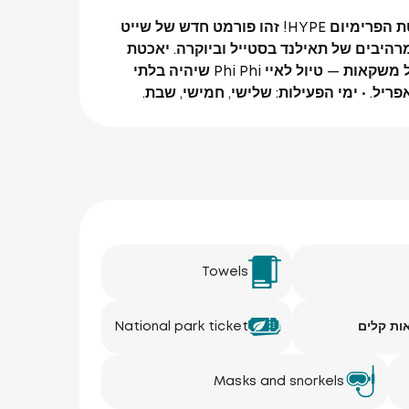
אנו מזמינים אתכם להצטרף לטיול ביאכטת הפרימיום HYPE! זהו פורמט חדש של שייט
היבים של תאילנד בסטייל וביוקרה. יאכטת
פרימיום, DJ, אוכל משובח ומבחר רחב של משקאות — טיול לאיי Phi Phi שיהיה בלתי
Towels
ת קלים
National park ticket
Masks and snorkels