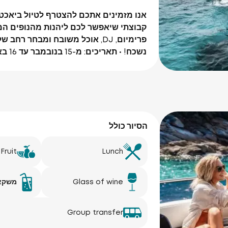
קבוצתי שיאפשר לכם ליהנות מהנופים המר
נשכח! • תאריכים: מ-15 בנובמבר עד 16 באפריל. • ימי הפעילות: שלישי, חמישי, שבת.
הסיור כולל
Fruit
Lunch
Glass of wine
משקאו
Group transfer