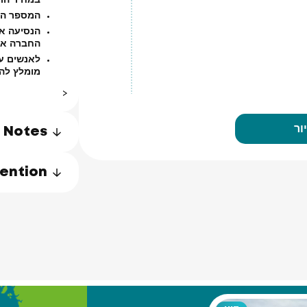
המספר המר
החברה אינ
לאנשים עם
מומלץ להת
<
ור
Notes
tention