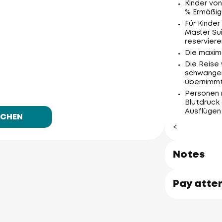
Kinder von
% Ermäßig
Für Kinder 
Master Sui
reserviere
Die maxima
Die Reise 
schwanger
übernimmt
Personen 
Blutdruck
Ausflügen 
UCHEN
<
Notes
Pay atte