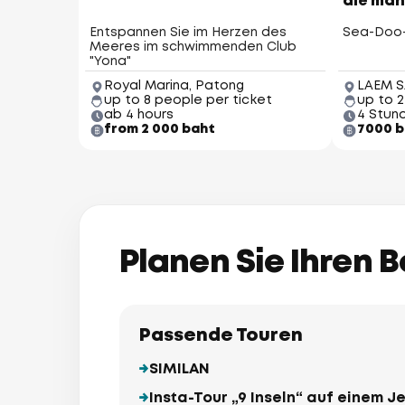
die man
Entspannen Sie im Herzen des
Sea-Doo-
Meeres im schwimmenden Club
"Yona"
Royal Marina, Patong
LAEM S
up to 8 people per ticket
up to 
ab 4 hours
4 Stun
from 2 000 baht
7000 b
Planen Sie Ihren 
Passende Touren
SIMILAN
Insta-Tour „9 Inseln“ auf einem J