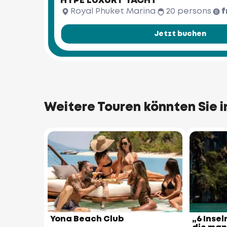
HYPE LUXURY YACHT
Royal Phuket Marina
20 persons
f
Jetzt buchen
Weitere Touren könnten Sie i
Yona Beach Club
„6 Insel