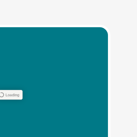
Koh Pakbia
Krabi Hong Island
(Koh Hong)
Krabi Railey (Railay)
Koh Poda
(Krabi Poda Island)
Chicken Island
Bamboo Island
Phi Phi Islands