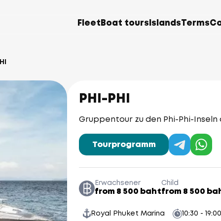
Fleet
Boat tours
Islands
Terms
Co
HI
PHI-PHI
Gruppentour zu den Phi-Phi-Insel
Tourprogramm
Erwachsener
Child
from 8 500 baht
from 8 500 ba
Royal Phuket Marina
10:30 - 19:0