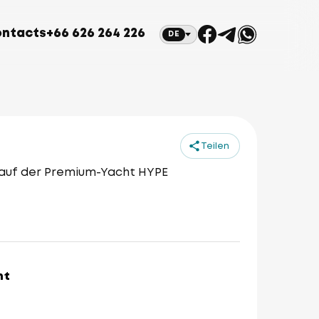
ntacts
+66 626 264 226
DE
Teilen
n auf der Premium-Yacht HYPE
ht
0