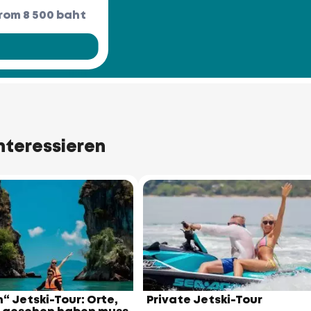
rom 8 500 baht
Racha Yai Island
Racha Noi Island
nteressieren
n“ Jetski-Tour: Orte,
Private Jetski-Tour