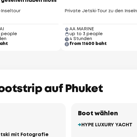
 gesehen haben muss
Inseltour
Private Jetski-Tour zu den Inseln
AI
AA MARINE
2 people
up to 3 people
den
4 Stunden
aht
from 11600 baht
Bootstrip auf Phuket
Boot wählen
HYPE LUXURY YACHT
etski mit Fotografie