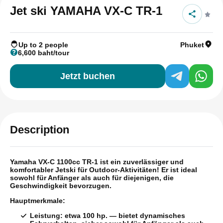
Jet ski YAMAHA VX-C TR-1
Up to 2 people
Phuket
6,600 baht/tour
Jetzt buchen
Description
Yamaha VX-C 1100cc TR-1 ist ein zuverlässiger und
komfortabler Jetski für Outdoor-Aktivitäten!
Er ist ideal
sowohl für Anfänger als auch für diejenigen, die
Geschwindigkeit bevorzugen.
Hauptmerkmale:
Leistung:
etwa 100 hp. — bietet dynamisches