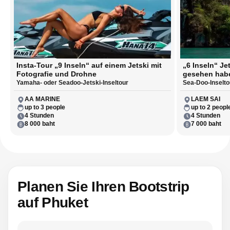
Insta-Tour „9 Inseln“ auf einem Jetski mit
„6 Inseln“ Je
Fotografie und Drohne
gesehen hab
Yamaha- oder Seadoo-Jetski-Inseltour
Sea-Doo-Inselto
AA MARINE
LAEM SAI
up to 3 people
up to 2 peopl
4 Stunden
4 Stunden
8 000 baht
7 000 baht
Planen Sie Ihren Bootstrip
auf Phuket