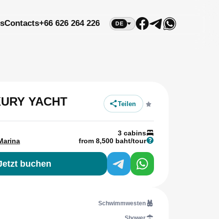
s
Contacts
+66 626 264 226
DE
XURY YACHT
Teilen
3 cabins
Marina
from 8,500 baht/tour
Jetzt buchen
Schwimmwesten
Shower