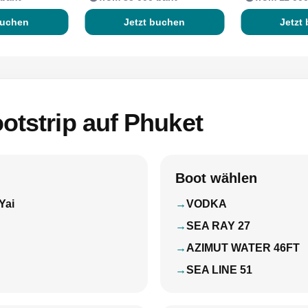
buchen
Jetzt buchen
Jetzt
otstrip auf Phuket
Boot wählen
Yai
VODKA
SEA RAY 27
AZIMUT WATER 46FT
SEA LINE 51