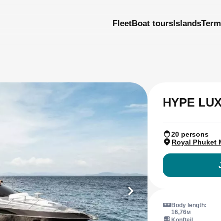
Fleet
Boat tours
Islands
Term
HYPE LU
20 persons
Royal Phuket 
Body length:
16,76м
Kopfteil