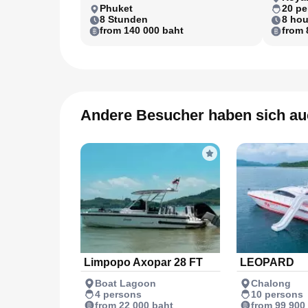
Phuket
20 pe
8 Stunden
8 hou
from 140 000 baht
from 
Andere Besucher haben sich au
Limpopo Axopar 28 FT
LEOPARD
Boat Lagoon
Chalong
4 persons
10 persons
from 22 000 baht
from 99 900