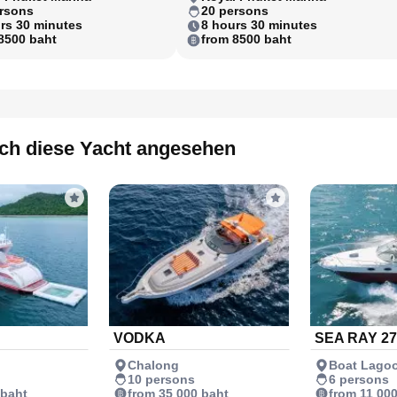
rsons
20 persons
rs 30 minutes
8 hours 30 minutes
8500 baht
from 8500 baht
ch diese Yacht angesehen
VODKA
SEA RAY 27
Chalong
Boat Lago
10 persons
6 persons
 baht
from 35 000 baht
from 11 00