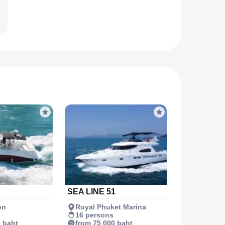
SEA LINE 51
on
Royal Phuket Marina
16 persons
0 baht
from 75 000 baht