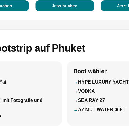
buchen
Jetzt buchen
Jetzt
otstrip auf Phuket
Boot wählen
Yai
HYPE LUXURY YACHT
VODKA
i mit Fotografie und
SEA RAY 27
AZIMUT WATER 46FT
o