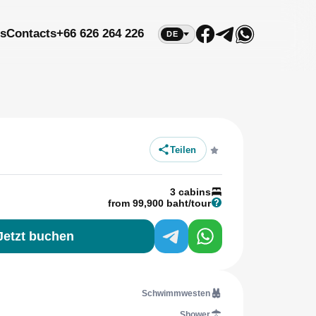
s
Contacts
+66 626 264 226
DE
Teilen
3 cabins
from 99,900 baht/tour
Jetzt buchen
Schwimmwesten
Shower