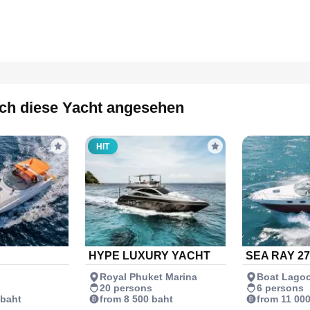
ch diese Yacht angesehen
HIT
HYPE LUXURY YACHT
SEA RAY 27
Royal Phuket Marina
Boat Lago
20 persons
6 persons
 baht
from 8 500 baht
from 11 00