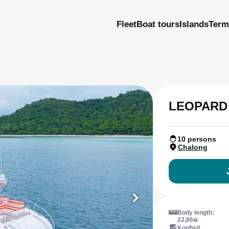
Fleet
Boat tours
Islands
Term
LEOPARD
10 persons
Chalong
Body length:
22,86м
Kopfteil