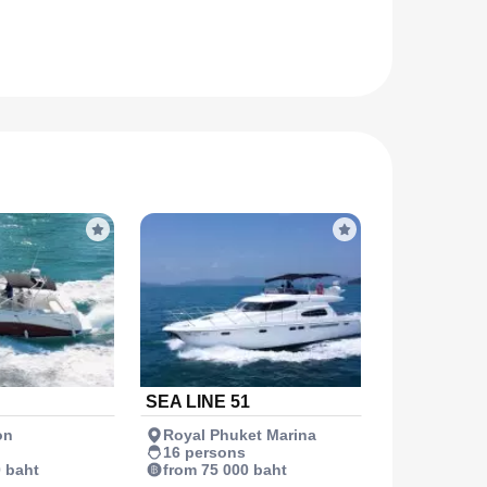
SEA LINE 51
on
Royal Phuket Marina
16 persons
0 baht
from 75 000 baht