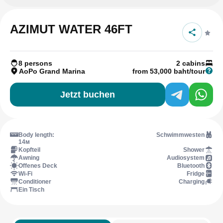
AZIMUT WATER 46FT
8 persons
2 cabins
AoPo Grand Marina
from 53,000 baht/tour
Jetzt buchen
Body length:
Schwimmwesten
14м
Kopfteil
Shower
Awning
Audiosystem
Offenes Deck
Bluetooth
Wi-Fi
Fridge
Conditioner
Charging
Ein Tisch