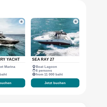
URY YACHT
SEA RAY 27
et Marina
Boat Lagoon
6 persons
 baht
from 11 000 baht
 buchen
Jetzt buchen