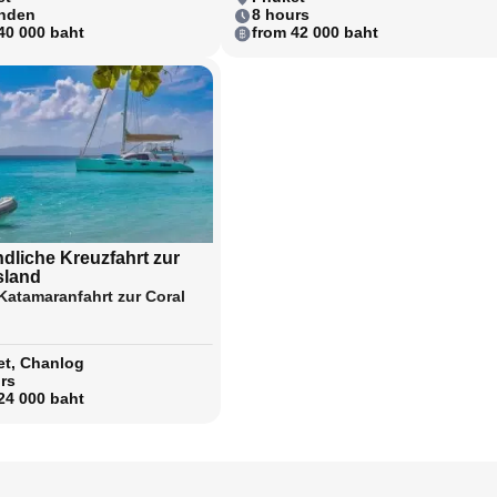
unden
8 hours
40 000 baht
from 42 000 baht
dliche Kreuzfahrt zur
sland
 Katamaranfahrt zur Coral
t, Chanlog
rs
24 000 baht