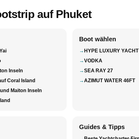
otstrip auf Phuket
Boot wählen
Yai
HYPE LUXURY YACHT
o
VODKA
ton Inseln
SEA RAY 27
f Coral Island
AZIMUT WATER 46FT
und Maiton Inseln
sland
Guides & Tipps
Beste Yachtcharter-Firm