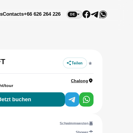
s
Contacts
+66 626 264 226
DE
FT
Teilen
Chalong
ht/tour
Jetzt buchen
Schwimmwesten
Shower