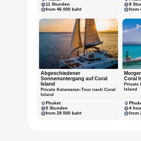
11 Stunden
8 St
from 46 000 baht
from 
Abgeschiedener
Morgen
Sonnenuntergang auf Coral
Coral I
Island
Private
Island
Private Katamaran-Tour nach Coral
Island
Phuket
Phuke
5 Stunden
4 hou
from 28 000 baht
from 