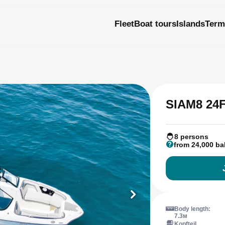
Fleet
Boat tours
Islands
Term
SIAM8 24
8 persons
from 24,000 ba
Body length:
7.3м
Kopfteil