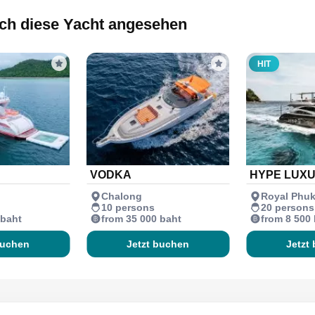
ch diese Yacht angesehen
HIT
VODKA
HYPE LUX
Chalong
Royal Phuk
10 persons
20 persons
 baht
from 35 000 baht
from 8 500
buchen
Jetzt buchen
Jetzt