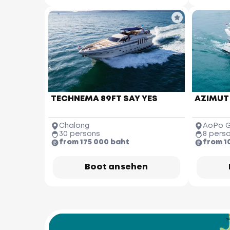
TECHNEMA 89FT SAY YES
AZIMUT
Chalong
AoPo G
30 persons
8 pers
from 175 000 baht
from 1
M
Boot ansehen
Nai Thon 
Beach
Bang
Be