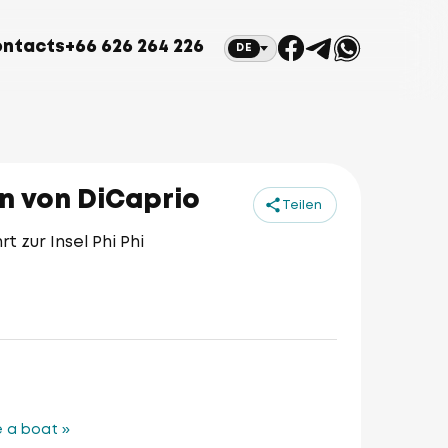
ntacts
+66 626 264 226
DE
en von DiCaprio
Teilen
 zur Insel Phi Phi
 a boat »