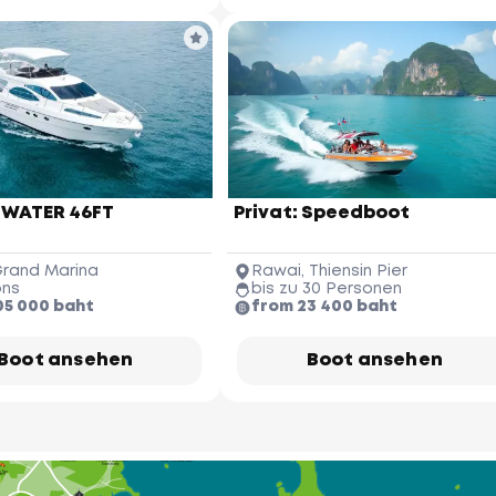
James Bond Island
(Koh Tapu)
 WATER 46FT
Privat: Speedboot
Ko Hong
Phang-nga Province
rand Marina
Rawai, Thiensin Pier
ons
bis zu 30 Personen
05 000 baht
from 23 400 baht
Phuket Yacht
Yacht Haven 
Marina
ai Khao 
Beach
Boot ansehen
Boot ansehen
Koh Pakbia
Phuket 
International 
Airport
Nai Yang 
Beach
Krabi Hong Island
(Koh Hong)
Phuket Butterfly Garden 
& Insect World
Ao Po Grand 
Marina
Koh Naka
(Naka Yai)
Bang Pae
Waterfall
Wat Phra
Thong Temple
Ton Sai 
Koh Naka Noi
Waterfall
Phuket Elephant
Sanctuary
 Tao
ach