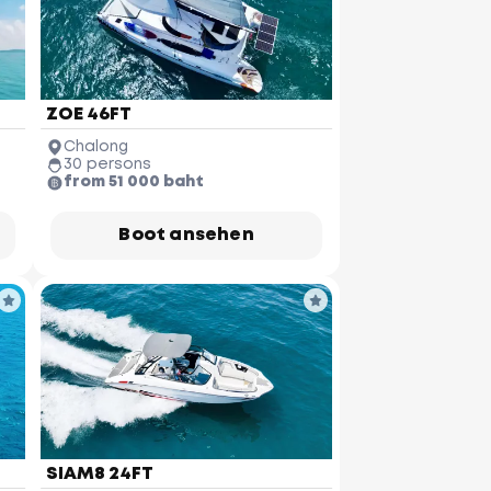
ZOE 46FT
Chalong
30 persons
from 51 000 baht
Boot ansehen
SIAM8 24FT