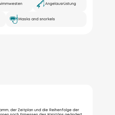
wimmwesten
Angelausrüstung
Masks and snorkels
amm, der Zeitplan und die Reihenfolge der
nnen nach Ermessen des Kapitäns geändert