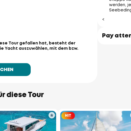
werden, j
Seebedin
<
Pay atte
ese Tour gefallen hat, besteht der
die Yacht auszuwählen, mit dem bzw.
UCHEN
ür diese Tour
HIT