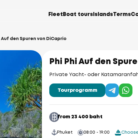
Fleet
Boat tours
Islands
Terms
Co
i Auf den Spuren von DiCaprio
Phi Phi Auf den Spur
Private Yacht- oder Katamaranfahrt
Tourprogramm
from 23 400 baht
Phuket
08:00 - 19:00
Choose