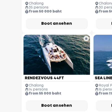
Chalong
Chalon
35 persons
30 per
from 50 000 baht
from 5
Boot ansehen
RENDEZVOUS 44FT
SEA LINE
Chalong
Royal 
14 persons
16 pers
from 55 000 baht
from 1
Boot ansehen