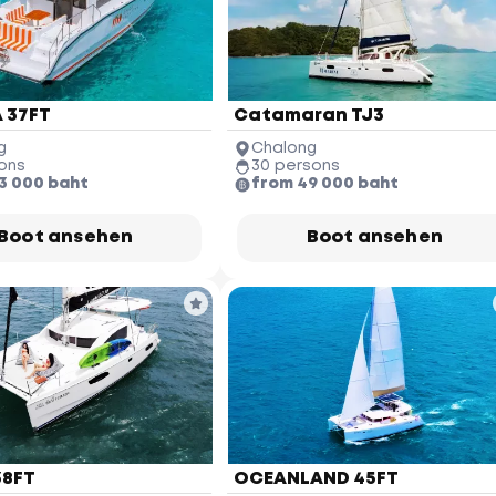
 37FT
Catamaran TJ3
g
Chalong
ons
30 persons
3 000 baht
from 49 000 baht
Boot ansehen
Boot ansehen
38FT
OCEANLAND 45FT