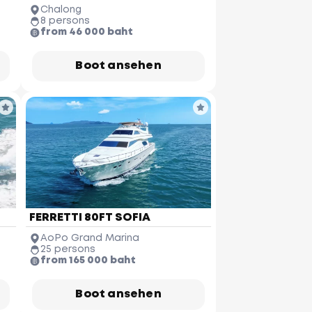
Chalong
8 persons
from 46 000 baht
Boot ansehen
FERRETTI 80FT SOFIA
AoPo Grand Marina
25 persons
from 165 000 baht
Boot ansehen