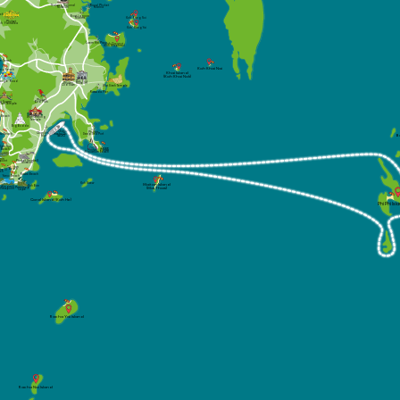
Royal Phuket
Thalang National
Marina
Museum
ach
Boat Lagoon
Marina
Koh Rang Noi
Phuket
ch
FantaSea
Koh Rang Yai
Laem Hin Pier
Koh Coconut
(Koh Maphrao)
im Beach
Koh Khai Nai
ong Beach
Khai Island
(Koh Khai Nok)
Thai Hua
angle Road
Phuket
Museum
Old Town
Wat Sireh Temple
Rassada Pier
Phuket
Bird Park
at Suwan
 Khet Temple
n Beach
Wat Chalong
Temple
Big Budda
Ao Chalong
Phuket
Chanlog Bay
Yacht Club
ta Beach
Deep Sea Port
(ACYC)
B
Marina
Kata Noi 
Cape
Beach
Phuket
Panwa
Aquarium
Beach
ron
Phuket Seashell
point
Museum
Nai Harn 
Beach
ne 10
ach
Rawai Beach
Yanui Beach
Koh Kaew
Maiton Island
Koh Bon
Windmill
Promthep
(Mai Thom)
Viewpoint
Cape
Coral Island (Koh He)
Phi Phi Isl
Racha Yai Island
Racha Noi Island