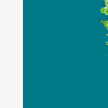
Surin Beach
Laem Singh Be
Kamala Bea
Kal
Pat
Paradise
Beach
Tri Trang
B
Beach
Freedom 
Beach
W
Khiri
Karo
Ka
Ka
View
Ao Sa
Be