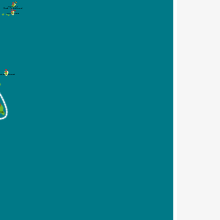
Koh Poda
(Krabi Poda Island)
Chicken Island
amboo Island
ands