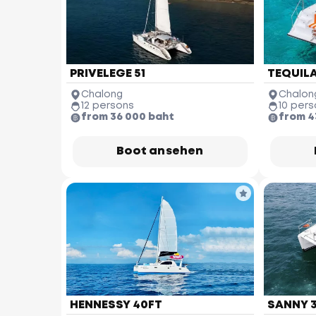
PRIVELEGE 51
TEQUILA
Chalong
Chalon
12 persons
10 pers
from 36 000 baht
from 4
Boot ansehen
HENNESSY 40FT
SANNY 