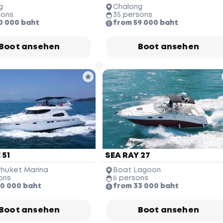
g
Chalong
sons
35 persons
0 000 baht
from 59 000 baht
Boot ansehen
Boot ansehen
 51
SEA RAY 27
Phuket Marina
Boat Lagoon
ons
6 persons
10 000 baht
from 33 000 baht
Boot ansehen
Boot ansehen