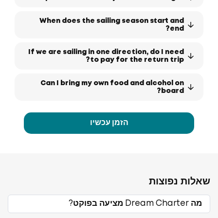
When does the sailing season start and
end?
If we are sailing in one direction, do I need
to pay for the return trip?
Can I bring my own food and alcohol on
board?
הזמן עכשיו
שאלות נפוצות
מה Dream Charter מציעה בפוקט?