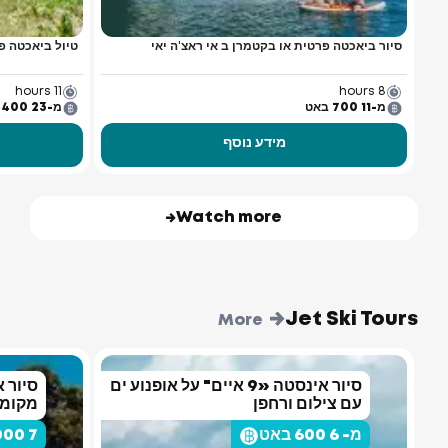
סיור ביאכטה פרטית או בקטמרן ב אי ראצ'ה יאי
טיול ביאכטה פ
11 hours
8 hours
מ-11 700 באט
מ-23 400 באט
מידע נוסף
Watch more
Jet Ski Tours
More
סיור אינסטה «9 איים" על אופנוע ים
עם צילום ורחפן
מקומו
מ- 6 600 באט
7 000 באט