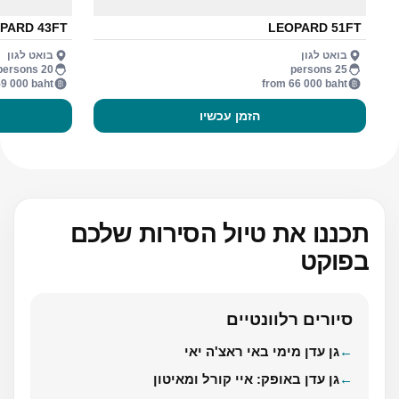
PARD 43FT
LEOPARD 51FT
בואט לגון
בואט לגון
20 persons
25 persons
9 000 baht
from 66 000 baht
הזמן עכשיו
תכננו את טיול הסירות שלכם
בפוקט
סיורים רלוונטיים
גן עדן מימי באי ראצ'ה יאי
גן עדן באופק: איי קורל ומאיטון