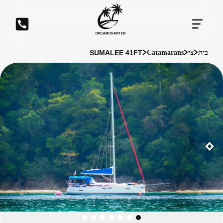
SUMALEE 41FT
בית
צי
Catamarans