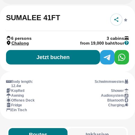
SUMALEE 41FT
6 persons
3 cabins
Chalong
from 19,000 baht/tour
Jetzt buchen
Body length:
Schwimmwesten
12.4м
Kopfteil
Shower
Awning
Audiosystem
Offenes Deck
Bluetooth
Fridge
Charging
Ein Tisch
Routes
Inklusive