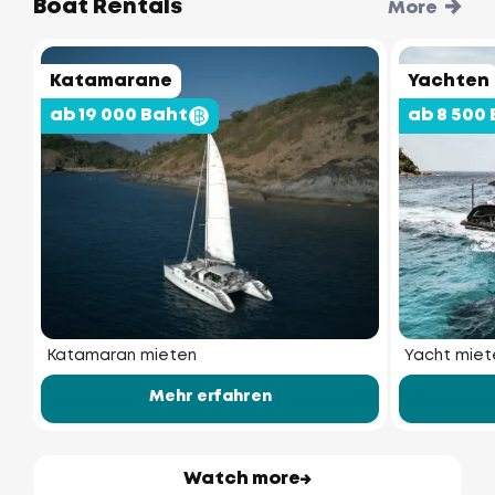
Boat Rentals
More
Katamarane
Yachten
ab 19 000 Baht
ab 8 500
Katamaran mieten
Yacht miet
Mehr erfahren
Watch more