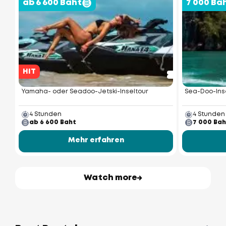
ab 6 600 Baht
7 000 Ba
HIT
Yamaha- oder Seadoo-Jetski-Inseltour
Sea-Doo-Ins
4 Stunden
4 Stunden
ab 6 600 Baht
7 000 Bah
Mehr erfahren
Watch more