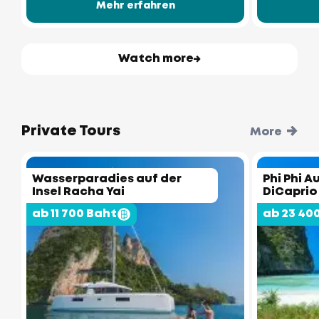
Mehr erfahren
Watch more
Private Tours
More
Wasserparadies auf der
Phi Phi A
Insel Racha Yai
DiCaprio
ab 11 700 Baht
ab 23 40