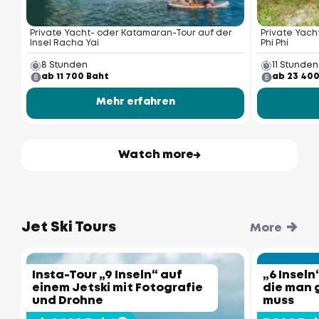
Private Yacht- oder Katamaran-Tour auf der
Private Yach
Insel Racha Yai
Phi Phi
8 Stunden
11 Stunden
ab 11 700 Baht
ab 23 400
Mehr erfahren
Watch more
Jet Ski Tours
More
Insta-Tour „9 Inseln“ auf
„6 Inseln
einem Jetski mit Fotografie
die man 
und Drohne
muss