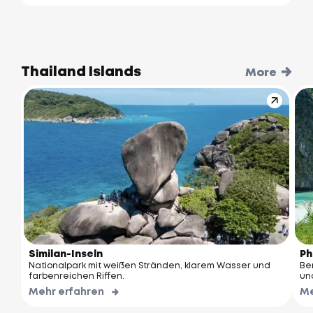
Thailand Islands
More
Similan-Inseln
Ph
Nationalpark mit weißen Stränden, klarem Wasser und
Be
farbenreichen Riffen.
un
Mehr erfahren
Me