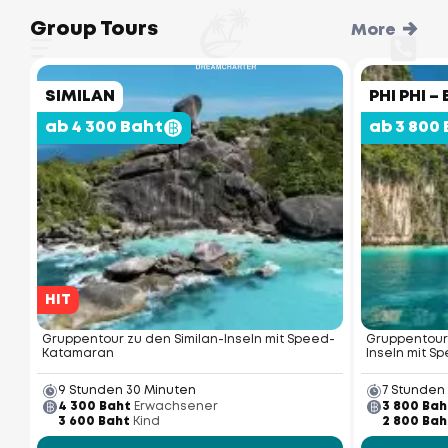
Group Tours
More
SIMILAN
PHI PHI 
ab 4 300 Baht
ab 3 800
HIT
Gruppentour zu den Similan-Inseln mit Speed-
Gruppentour
Katamaran
Inseln mit 
9 Stunden 30 Minuten
7 Stunden
4 300 Baht
Erwachsener
3 800 Bah
3 600 Baht
Kind
2 800 Bah