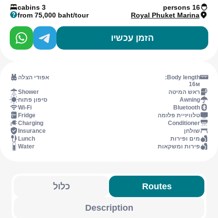
3 cabins
16 persons
from 75,000 baht/tour
Royal Phuket Marina
הזמן עכשיו
Body length:
אפודי הצלה
16м
ראש המיטה
Shower
Awning
סיפון פתוח
Wi-Fi
Bluetooth
טלוויזיית פלזמה
Fridge
Charging
Conditioner
שולחן
Insurance
מים ופירות
Lunch
פירות ומשקאות
Water
Routes
כלול
Description