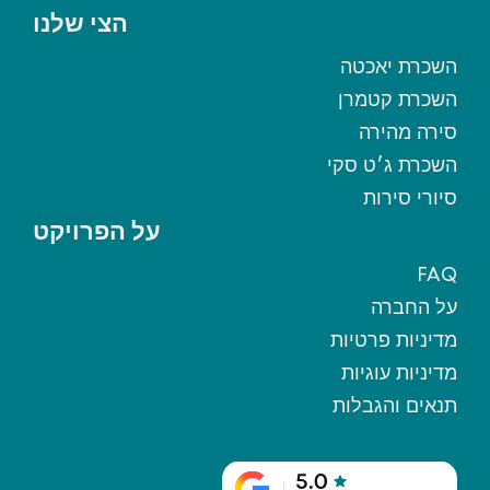
n though I had asked
הצי שלנו
ere I could pay. They then
e payment methods, but
השכרת יאכטה
ent link.
השכרת קטמרן
messages from the operator
סירה מהירה
, which confused me as well.
השכרת ג׳ט סקי
on 👍🏽
סיורי סירות
על הפרויקט
FAQ
על החברה
מדיניות פרטיות
מדיניות עוגיות
תנאים והגבלות