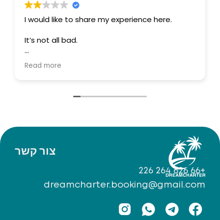
hare my experience here.
Вот и закончился наш отп
Таиланде с компанией Dr
переполняет благодарност
Этот отдых получился ид
r got to take the tour
благодаря команде. Ребята
Read more
even got that far.
профессионалы, вы — на
гостеприимства! Всегда с 
m through WhatsApp and got
помочь и сделать ваш от
, which was great.
Спасибо за вашу заботу 
именно такие моменты де
thing and booked the tour from
настоящему особенными 
Природа Пхукета, конечно
ваше внимание и сервис 
צור קשר
ple times that I would be
в великолепный. Dream C
ur and asked what I should
Обязательно вернёмся! 🛥
+66 626 264 226
dreamcharter.booking@gmail.com
, I woke up to a message
s not supposed to have
 because I had not made a