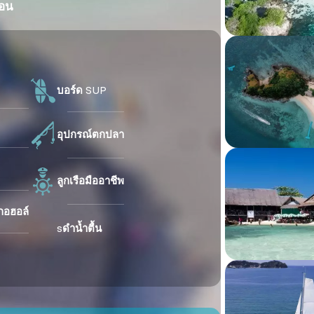
่อน
บอร์ด SUP
อุปกรณ์ตกปลา
ลูกเรือมืออาชีพ
ลกอฮอล์
sดำน้ำตื้น