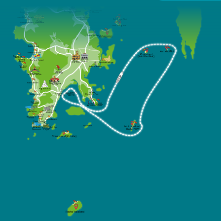
Royal Phuket
Thalang National
Surin Beach
Marina
Museum
Laem Singh Beach
Boat Lagoon
Marina
Koh Rang Noi
Phuket
Kamala Beach
FantaSea
Koh Rang Yai
Laem Hin Pier
Koh Coconut
(Koh Maphrao)
Kalim Beach
Koh Khai Nai
Patong Beach
Khai Island
Paradise
(Koh Khai Nok)
Beach
Tri Trang
Thai Hua
Bangle Road
Phuket
Beach
Museum
Old Town
Wat Sireh Temple
Freedom 
Rassada Pier
Beach
Phuket
Bird Park
Wat Suwan
Khiri Khet Temple
Karon Beach
Wat Chalong
Temple
Big Budda
Ao Chalong
Phuket
Chanlog Bay
Yacht Club
Kata Beach
Deep Sea Port
(ACYC)
Marina
Kata Noi 
Cape
Beach
Phuket
Panwa
Aquarium
Beach
Karon
Phuket Seashell
Viewpoint
Museum
Nai Harn 
Beach
Ao Sane 10
Beach
Rawai Beach
Yanui Beach
Koh Kaew
Maiton Island
Koh Bon
Windmill
Promthep
(Mai Thom)
Viewpoint
Cape
Coral Island (Koh He)
Racha Yai Island