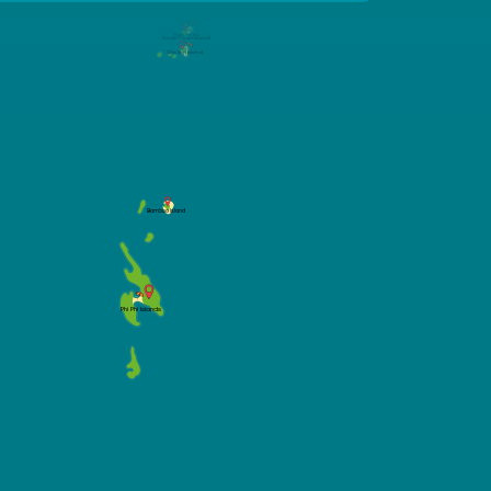
Koh Poda
(Krabi Poda Island)
Chicken Island
Bamboo Island
Phi Phi Islands