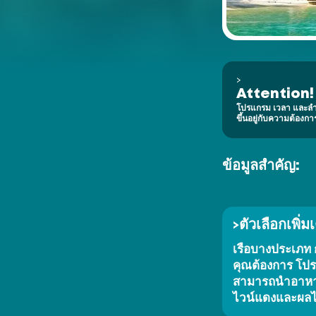
>
Attention!
โปรแกรม เวลา และลำ
James Bond Island
(Koh Tapu)
ขึ้นอยู่กับความต้อ
Ko Hong
Phang-nga Province
ข้อมูลสำคัญ:
Phuket Yacht
Yacht Haven 
Marina
Mai Khao 
Beach
ตัวเลือกเพิ่มเ
>
Phuket 
International 
Airport
เรือบางประเภท ก
Nai Yang 
Beach
Phuket Butterfly Garden 
& Insect World
คุณต้องการ โปร
Ao Po Grand 
Marina
Nai Thon 
Beach
สามารถนำอาหารแ
Koh Naka
(Naka Yai)
Bang Pae
Waterfall
ไวน์แดงและผลไม
Wat Phra
Thong Temple
Ton Sai 
Koh Naka Noi
Waterfall
Phuket Elephant
Sanctuary
Bang Tao
Beach