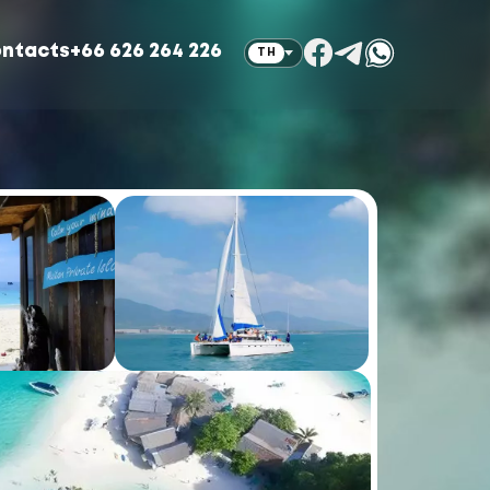
ntacts
+66 626 264 226
TH