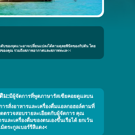
ดับของจุดแวะอาจเปลี่ยนแปลงได้ตามดุลยพินิจของกัปตัน โดย
งการของคุณ รวมถึงสภาพอากาศและสภาพทะเล<<
ติม:
มีผู้จัดการที่พูดภาษารัสเซียคอยดูแลบน
Koh Pakbia
ารสั่งอาหารและเครื่องดื่มแอลกอฮอล์ตามที่
Krabi Hong Island
(Koh Hong)
ดตรวจสอบรายละเอียดกับผู้จัดการ คุณ
ละเครื่องดื่มของตนเองขึ้นเรือได้ ยกเว้น
้ตระกูลเบอร์รีสีแดง<
Krabi Railey (Railay)