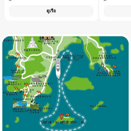
ang
Thai Hua
Bangle Road
Phuket
ch
Museum
Old Town
ดูเรือ
Wat Sireh 
dom 
Rassada Pier
ach
Phuket
Bird Park
Wat Suwan
Khiri Khet Temple
Karon Beach
Wat Chalong
Temple
Big Budda
Ao Chalong
Phuket
Chanlog Bay
(ACYC)
Yacht Club
Kata Beach
Deep Sea Port
Marina
Kata Noi 
Cape
Beach
Aquarium
Phuket
Panwa
Beach
Karon
Phuket Seashell
Viewpoint
Museum
Nai Harn 
Ao Sane 10
Beach
Beach
Rawai Beach
Yanui Beach
Koh Kaew
Koh Bon
Windmill
Promthep
Viewpoint
Cape
Coral Island (Koh He)