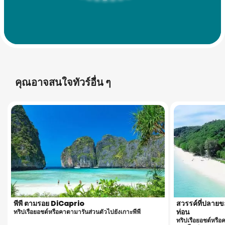
คุณอาจสนใจทัวร์อื่น ๆ
Racha Yai Island
พีพี ตามรอย DiCaprio
สวรรค์ที่ปลาย
ทริปเรือยอชต์หรือคาตามารันส่วนตัวไปยังเกาะพีพี
ท่อน
ทริปเรือยอชต์หรื