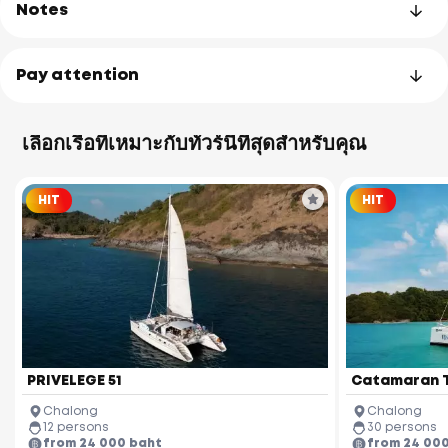
each
Notes
Waterfall
Bang Pae
โปรแกรม เวลา และลำดับของจุดแวะสามารถเปลี่ยนแปลงได้ตาม
Pay attention
ดุลยพินิจของกัปตัน โดยขึ้นอยู่กับความต้องการของคุณ รวมถึง
Wat Phra
Thong Temple
Waterfall
Ton Sai 
สภาพอากาศและสภาพทะเล
Phuket Elephant
Sanctuary
ทัวร์นี้ไม่เหมาะสำหรับ สตรีมีครรภ์และผู้พิการ.
Bang Tao
Beach
เลือกเรือที่เหมาะกับทัวร์นี้ที่สุดสำหรับคุณ
เราแนะนำให้นำแว่นกันแดด หมวกฤดูร้อน ชุดว่ายน้ำ ครีมกันแดด
และเงินสดสำหรับค่าใช้จ่ายส่วนตัวมาด้วย
บริการรับส่งและอาหารกลางวันไม่รวมอยู่ในราคา
HIT
HIT
ค่าตั๋วเข้าอุทยานแห่งชาติไม่รวมอยู่ในราคา
Royal Phuket
Thalang National
in Beach
Marina
Museum
หากคุณวางแผนจะไปตกปลา โปรดแจ้งให้เราทราบล่วงหน้า
ingh Beach
Boat Lagoon
Marina
Phuket
ala Beach
FantaSea
Laem Hin Pier
(Koh Maphr
Koh Coc
PRIVELEGE 51
Catamaran 
Kalim Beach
Chalong
Chalong
12 persons
30 persons
Patong Beach
from 24 000 baht
from 24 00