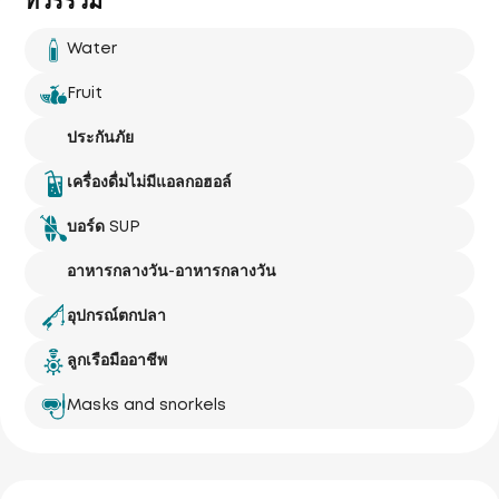
ทัวร์รวม
Water
Fruit
ประกันภัย
Phuket Yacht
เครื่องดื่มไม่มีแอลกอฮอล์
Yacht Haven 
Marina
Mai Khao 
Beach
บอร์ด SUP
อาหารกลางวัน-อาหารกลางวัน
อุปกรณ์ตกปลา
ลูกเรือมืออาชีพ
Phuket 
Airport
International 
Masks and snorkels
Nai Yang 
Beach
Phuket Butterfly Garden 
& Insect World
Ao 
i Thon 