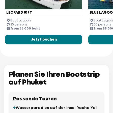
LEOPARD 51FT
BLUE LAGOO
Boat Lagoon
Boat Lagoo
25 persons
60 persons
from 66 000 baht
from 98 00
Jetzt buchen
Planen Sie Ihren Bootstrip
auf Phuket
Passende Touren
Wasserparadies auf der Insel Racha Yai