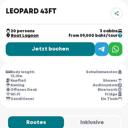
LEOPARD 43FT
20 persons
3 cabins
Boat Lagoon
from 59,000 baht/tour
Jetzt buchen
Body length:
Schwimmwesten
13,10м
Kopfteil
Shower
Awning
Audiosystem
Offenes Deck
Bluetooth
Wi-Fi
Fridge
Conditioner
Ein Tisch
Routes
Inklusive