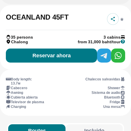
OCEANLAND 45FT
35 persons
3 cabins
Chalong
from 31,000 baht/tour
Reservar ahora
Body length:
Chalecos salvavidas
13.7м
Cabecero
Shower
Awning
Sistema de audio
Cubierta abierta
Bluetooth
Televisor de plasma
Fridge
Charging
Una mesa
Routes
Incluido