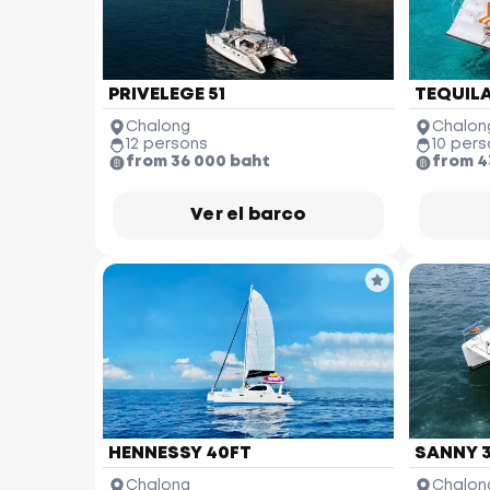
PRIVELEGE 51
TEQUILA
Chalong
Chalon
12 persons
10 pers
from 36 000 baht
from 4
Ver el barco
HENNESSY 40FT
SANNY 
Chalong
Chalon