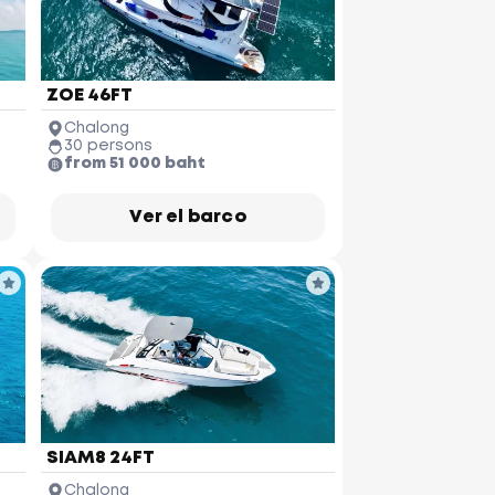
ZOE 46FT
Chalong
30 persons
from 51 000 baht
Ver el barco
SIAM8 24FT
Chalong