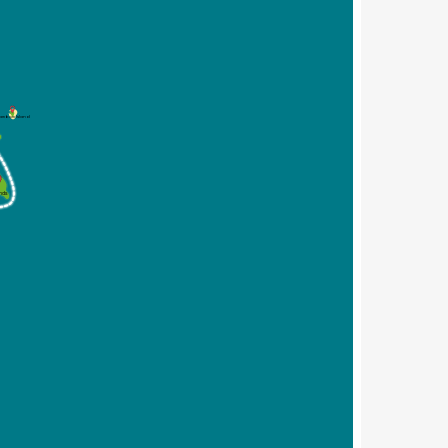
amboo Island
ands