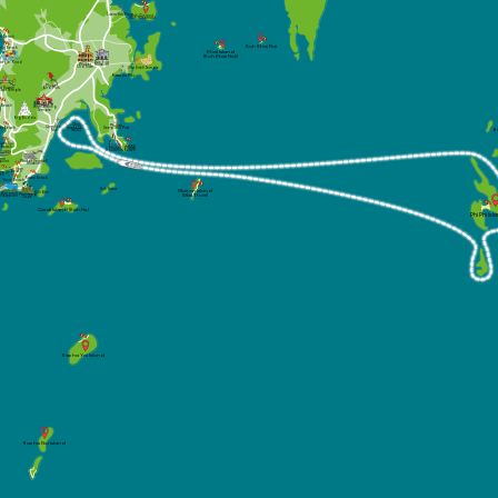
Laem Hin Pier
Koh Coconut
(Koh Maphrao)
im Beach
Koh Khai Nai
ong Beach
Khai Island
(Koh Khai Nok)
Thai Hua
angle Road
Phuket
Museum
Old Town
Wat Sireh Temple
Rassada Pier
Phuket
Bird Park
at Suwan
 Khet Temple
n Beach
Wat Chalong
Temple
Big Budda
Ao Chalong
Phuket
Chanlog Bay
Yacht Club
ta Beach
Deep Sea Port
(ACYC)
B
Marina
Kata Noi 
Cape
Beach
Phuket
Panwa
Aquarium
Beach
ron
Phuket Seashell
point
Museum
Nai Harn 
Beach
ne 10
ach
Rawai Beach
Yanui Beach
Koh Kaew
Maiton Island
Koh Bon
Windmill
Promthep
(Mai Thom)
Viewpoint
Cape
Coral Island (Koh He)
Phi Phi Isl
Racha Yai Island
Racha Noi Island