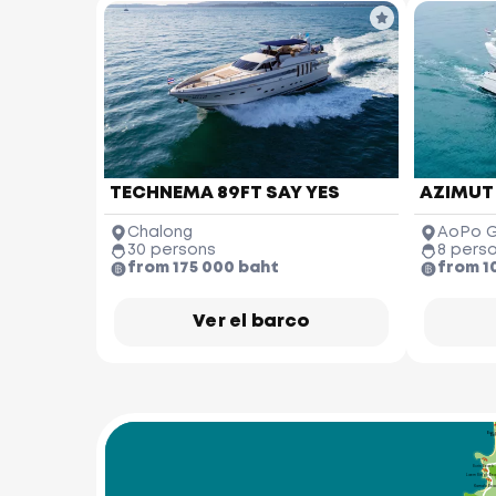
TECHNEMA 89FT SAY YES
AZIMUT
Chalong
AoPo G
30 persons
8 pers
from 175 000 baht
from 1
M
Ver el barco
Nai Thon 
Beach
Bang
Be
Surin Beach
Laem Singh Be
Kamala Bea