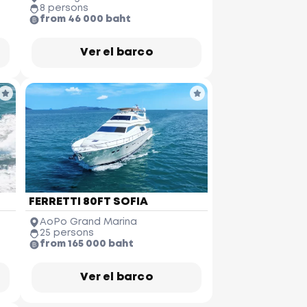
8 persons
from 46 000 baht
Ver el barco
FERRETTI 80FT SOFIA
AoPo Grand Marina
25 persons
from 165 000 baht
Ver el barco