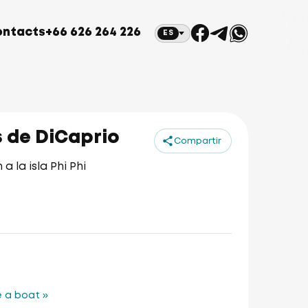
ontacts
+66 626 264 226
ES
s de DiCaprio
Compartir
 la isla Phi Phi
 a boat »