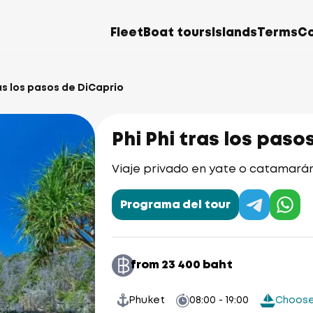
Fleet
Boat tours
Islands
Terms
C
ras los pasos de DiCaprio
Phi Phi tras los paso
Viaje privado en yate o catamarán a
Programa del tour
from 23 400 baht
Phuket
08:00 - 19:00
Choose