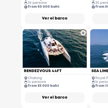
35 persons
30 per
from 50 000 baht
from 5
Ver el barco
RENDEZVOUS 44FT
SEA LINE
Chalong
Royal 
14 persons
16 pers
from 55 000 baht
from 1
Ver el barco