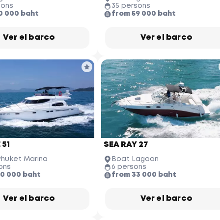
sons
35 persons
0 000 baht
from 59 000 baht
Ver el barco
Ver el barco
 51
SEA RAY 27
Phuket Marina
Boat Lagoon
ons
6 persons
10 000 baht
from 33 000 baht
Ver el barco
Ver el barco