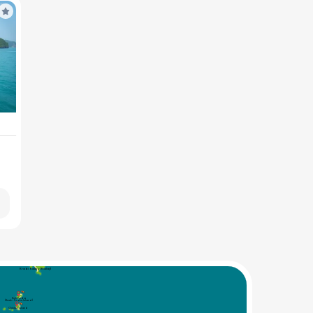
Krabi Railey (Railay)
Koh Poda
(Krabi Poda Island)
Chicken Island