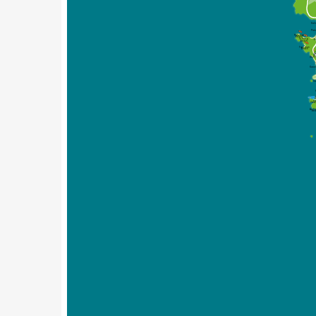
Kal
Pat
Paradise
Beach
Tri Trang
B
Beach
Freedom 
Beach
W
Khiri
Karo
Ka
Ka
View
Ao Sa
Be