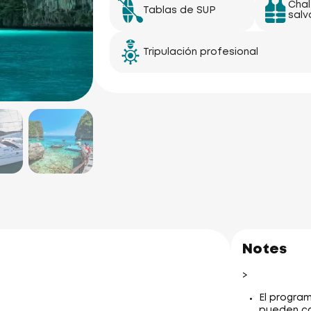
Cha
Tablas de SUP
salv
Tripulación profesional
Notes
>
El program
pueden ca