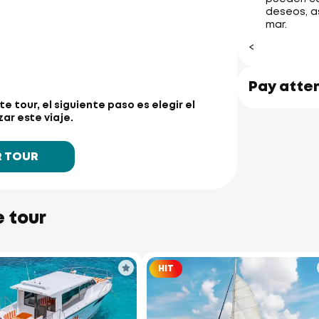
deseos, a
mar.
<
Pay atte
te tour, el siguiente paso es elegir el
ar este viaje.
R TOUR
e tour
HIT