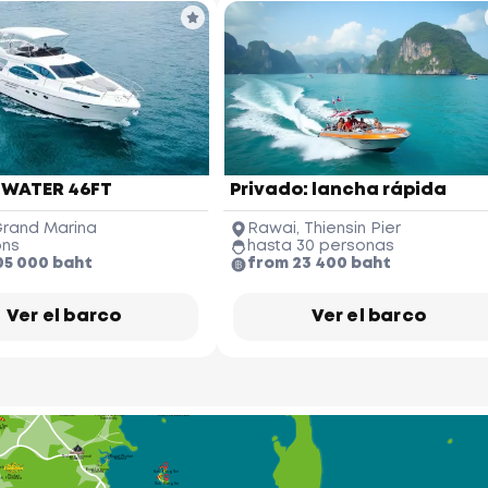
James Bond Island
(Koh Tapu)
 WATER 46FT
Privado: lancha rápida
Ko Hong
Phang-nga Province
rand Marina
Rawai, Thiensin Pier
ons
hasta 30 personas
05 000 baht
from 23 400 baht
Phuket Yacht
Yacht Haven 
Marina
ai Khao 
Beach
Ver el barco
Ver el barco
Koh Pakbia
Phuket 
International 
Airport
Nai Yang 
Beach
Krabi Hong Island
(Koh Hong)
Phuket Butterfly Garden 
& Insect World
Ao Po Grand 
Marina
Koh Naka
(Naka Yai)
Bang Pae
Waterfall
Wat Phra
Thong Temple
Ton Sai 
Koh Naka Noi
Waterfall
Phuket Elephant
Sanctuary
 Tao
ach
Royal Phuket
Thalang National
Marina
Museum
ach
Boat Lagoon
Marina
Koh Rang Noi
Phuket
ch
FantaSea
Koh Rang Yai