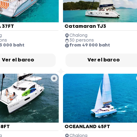
 37FT
Catamaran TJ3
g
Chalong
ons
30 persons
3 000 baht
from 49 000 baht
Ver el barco
Ver el barco
38FT
OCEANLAND 45FT
g
Chalong