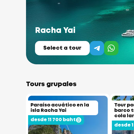
Racha Yai
Select a tour
Tours grupales
Paraíso acuático en la
Tour por
isla Racha Yai
barco t
cola la
desde 11 700 baht
desde 1