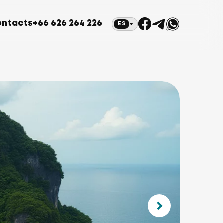
ontacts
+66 626 264 226
ES