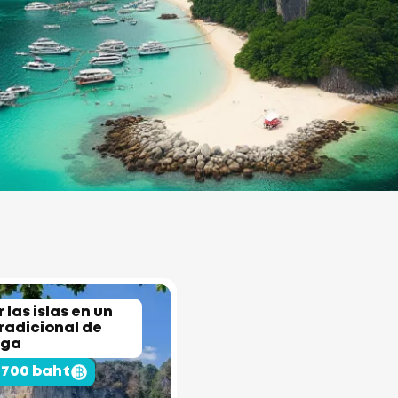
 las islas en un
radicional de
rga
 700 baht