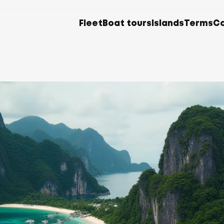
Fleet
Boat tours
Islands
Terms
C