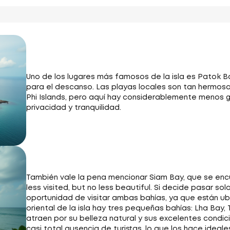
Uno de los lugares más famosos de la isla es Patok B
para el descanso. Las playas locales son tan hermos
Phi Islands, pero aquí hay considerablemente menos 
privacidad y tranquilidad.
También vale la pena mencionar Siam Bay, que se encuen
less visited, but no less beautiful. Si decide pasar so
oportunidad de visitar ambas bahías, ya que están ubi
oriental de la isla hay tres pequeñas bahías: Lha Bay,
atraen por su belleza natural y sus excelentes condic
casi total ausencia de turistas, lo que los hace idea