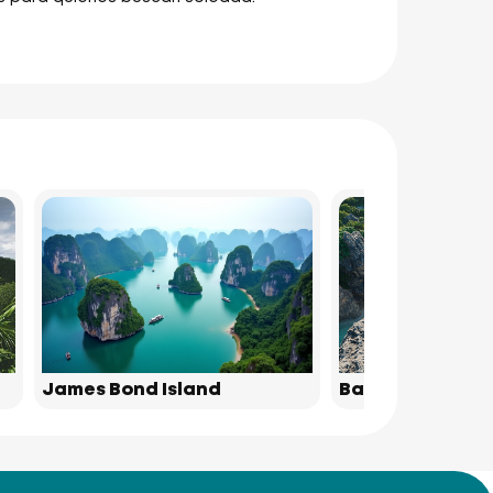
James Bond Island
Bamboo Island