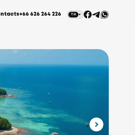
ntacts
+66 626 264 226
TH