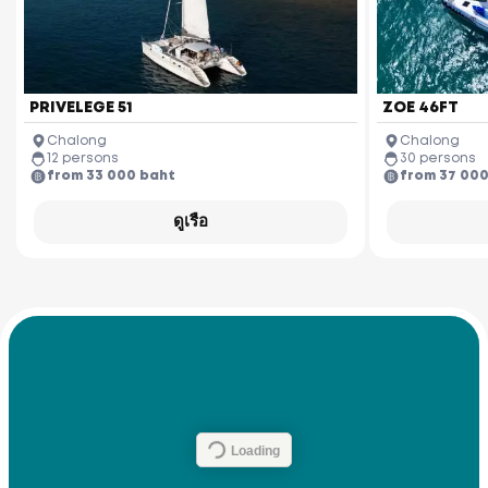
PRIVELEGE 51
ZOE 46FT
Chalong
Chalong
12 persons
30 persons
from 33 000 baht
from 37 00
ดูเรือ
Loading